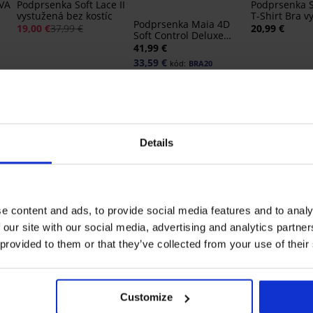
IVA
Podprsenka Soft Lace II
Podprsenka S
vystužená bez kostíc
T-Shirt Bra v
Podprsenka Maia 4D
19,00 €
37,99 €
20,99 €
Soft Control Deluxe
vystužená
41,99 €
33,59 €
kód:
BRA20
Details
e content and ads, to provide social media features and to analy
3+1 ZADARMO
3+1 ZADAR
 our site with our social media, advertising and analytics partn
Bestseller
-20% BRA20
Bestseller
 provided to them or that they’ve collected from your use of their
4,9
5
4,7
Podprsenka Violeta
vystužená vyhladzujúca
Customize
Brazilky Lady Grace
Klasické noh
41,99 €