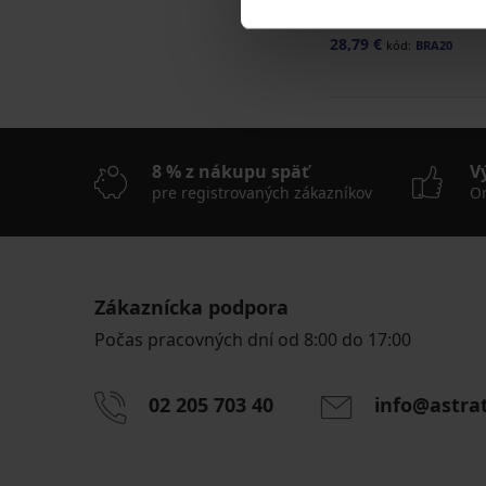
Basic vystužená
35,99 €
28,79 €
kód:
BRA20
8 % z nákupu späť
V
pre registrovaných zákazníkov
On
Zákaznícka podpora
Počas pracovných dní od 8:00 do 17:00
02 205 703 40
info@astra