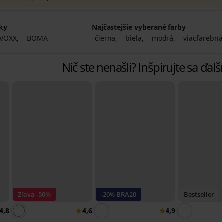
čky
Najčastejšie vyberané farby
VOXX
BOMA
čierna
biela
modrá
viacfarebn
Nič ste nenašli? Inšpirujte sa ďa
Zľava -50%
-20% BRA20
Bestseller
4,8
4,6
4,9