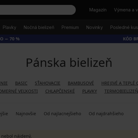
Hľadať
Magazín
Výmena a v
Plavky
Nočná bielizeň
Premium
Novinky
Posledné ku
O − 70 %
KÓD B
Pánska bielizeň
NIE
BASIC
SŤAHOVACIE
BAMBUSOVÉ
HREJIVÉ A TEPLÉ
DMERNÉ VEĽKOSTI
CHLAPČENSKÉ
PLAVKY
TERMOBIELIZE
jšie
Najnovšie
Od najlacnejšieho
Od najdrahšieho
 nebol nájdený.