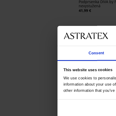
Podprsenka DIVA by 
nevystužená
41,99 €
Consent
This website uses cookies
We use cookies to personalis
information about your use of
-20% BRA20
other information that you’ve
Podprsenka Carmen