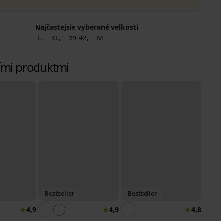
Najčastejsie vyberané veľkosti
á
L
XL
39-42
M
lšími produktmi
Bestseller
Bestseller
4,9
4,9
4,8