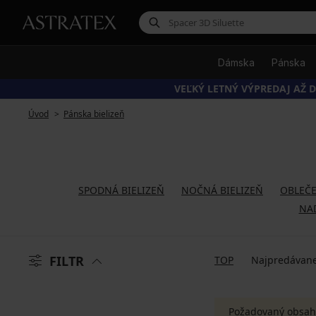
Dámska
Pánska
VEĽKÝ LETNÝ VÝPREDAJ AŽ D
Úvod
Pánska bielizeň
SPODNÁ BIELIZEŇ
NOČNÁ BIELIZEŇ
OBLEČE
NA
FILTR
TOP
Najpredávane
Požadovaný obsah