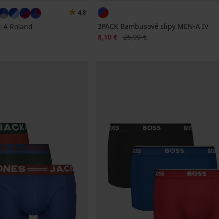
4,8
3PACK Bambusové slipy MEN-A IV
-A Roland
Zľava
Pôvodná cena
8,10 €
26,99 €