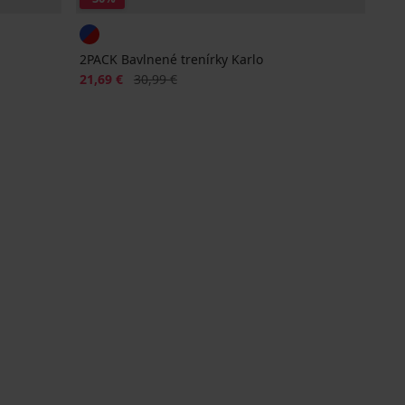
2PACK Bavlnené trenírky Karlo
Zľava
Pôvodná cena
21,69 €
30,99 €