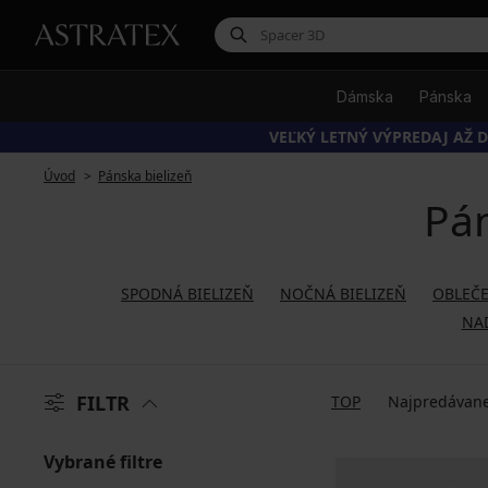
Dámska
Pánska
VEĽKÝ LETNÝ VÝPREDAJ AŽ D
Úvod
Pánska bielizeň
Pán
SPODNÁ BIELIZEŇ
NOČNÁ BIELIZEŇ
OBLEČE
NA
FILTR
TOP
Najpredávane
Vybrané filtre