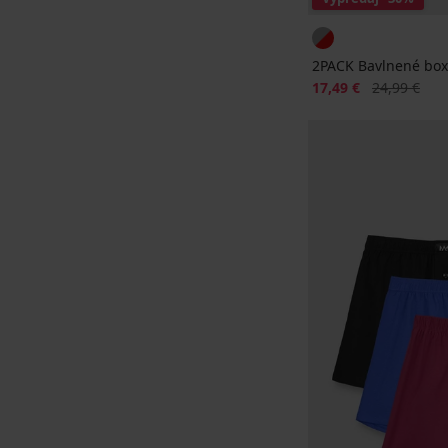
2PACK Bavlnené box
Zľava
Pôvodná ce
17,49 €
24,99 €