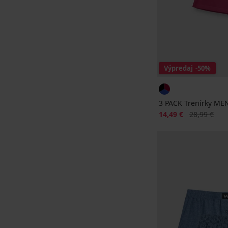
Výpredaj
-50%
3 PACK Trenírky MEN
Zľava
Pôvodná ce
14,49 €
28,99 €