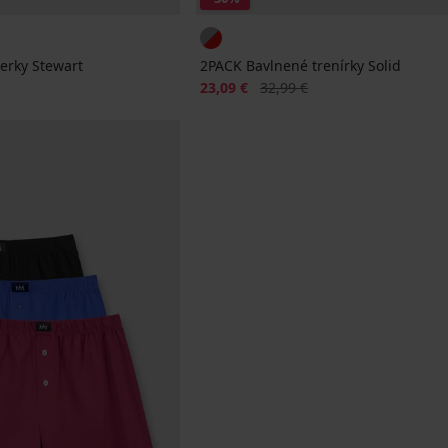
erky Stewart
2PACK Bavlnené trenírky Solid
na
Zľava
Pôvodná cena
23,09 €
32,99 €