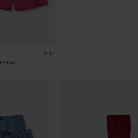
4,7
-A Basic
na