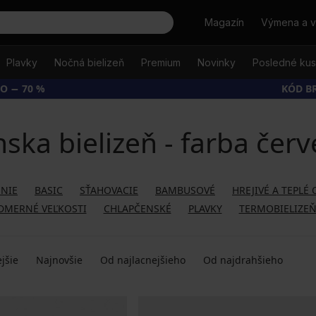
Hľadať
Magazín
Výmena a v
Plavky
Nočná bielizeň
Premium
Novinky
Posledné ku
O − 70 %
KÓD B
ska bielizeň - farba čer
NIE
BASIC
SŤAHOVACIE
BAMBUSOVÉ
HREJIVÉ A TEPLÉ
DMERNÉ VEĽKOSTI
CHLAPČENSKÉ
PLAVKY
TERMOBIELIZE
jšie
Najnovšie
Od najlacnejšieho
Od najdrahšieho