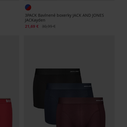
3PACK Bavlnené boxerky JACK AND JONES
JACKayden
Zľava
Pôvodná cena
21,69 €
30,99 €