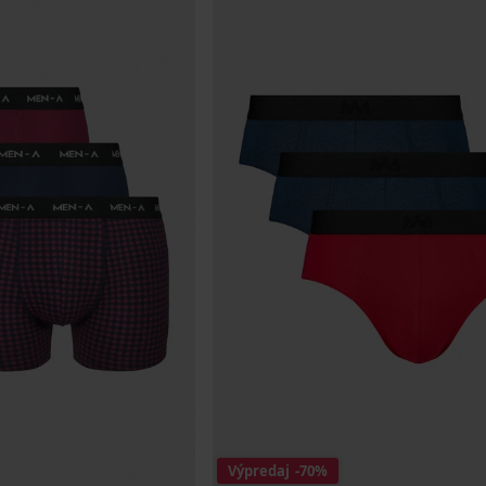
Výpredaj
-70%