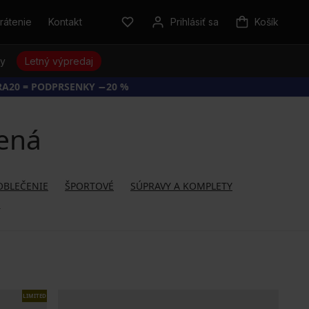
rátenie
Kontakt
Prihlásiť sa
Košík
sy
Letný výpredaj
RA20 = PODPRSENKY −20 %
vená
 OBLEČENIE
ŠPORTOVÉ
SÚPRAVY A KOMPLETY
Ň
LIMITED