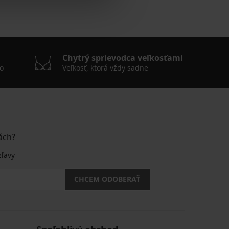
Chytrý sprievodca veľkosťami
o
Veľkosť, ktorá vždy sadne
ách?
zľavy
CHCEM ODOBERAŤ