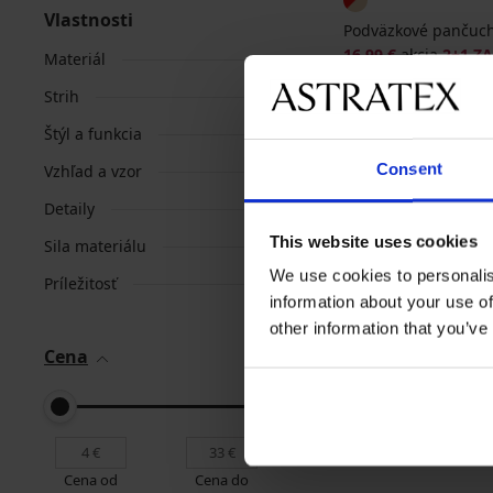
Vlastnosti
Podväzkové pančuch
16,99 €
akcia
2+1 Z
Materiál
Strih
Štýl a funkcia
Consent
Vzhľad a vzor
Detaily
This website uses cookies
Sila materiálu
We use cookies to personalis
Príležitosť
information about your use of
other information that you’ve
Cena
Najobľúbenejšie zna
Astratex
Basbleu
Cena od
Cena do