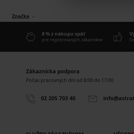
Značka
8 % z nákupu späť
V
pre registrovaných zákazníkov
On
Zákaznícka podpora
Počas pracovných dní od 8:00 do 17:00
02 205 703 40
info@astra