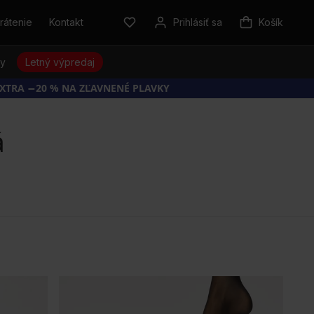
rátenie
Kontakt
Prihlásiť sa
Košík
sy
Letný výpredaj
EXTRA −20 % NA ZĽAVNENÉ PLAVKY
á