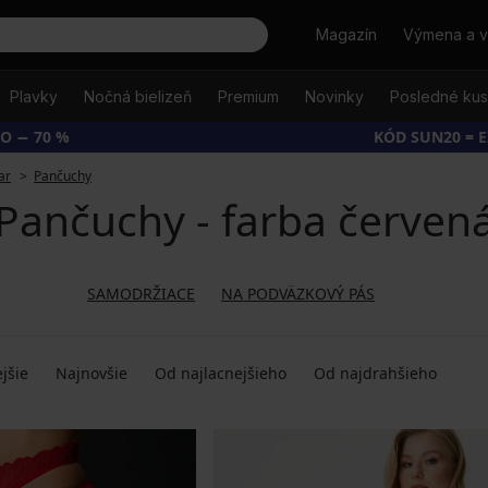
Hľadať
Magazín
Výmena a v
Plavky
Nočná bielizeň
Premium
Novinky
Posledné ku
O − 70 %
KÓD SUN20 = 
ar
Pančuchy
Pančuchy - farba červen
SAMODRŽIACE
NA PODVÄZKOVÝ PÁS
jšie
Najnovšie
Od najlacnejšieho
Od najdrahšieho