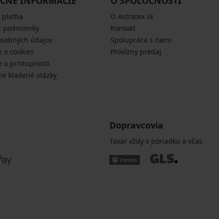
CNÉ INFORMÁCIE
O SPOLOČNOSTI
 platba
O Astratex.sk
 podmienky
Kontakt
osobných údajov
Spolupráca s nami
e o cookies
Provízny predaj
e o prístupnosti
šie kladené otázky
Dopravcovia
Tovar vždy v poriadku a včas