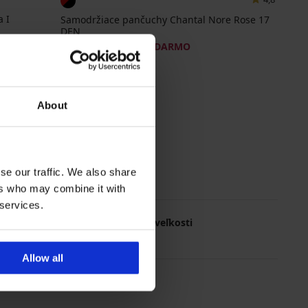
 I
Samodržiace pančuchy Chantal Nore Rose 17
DEN
16,99 €
akcia
2+1 ZADARMO
About
se our traffic. We also share
ers who may combine it with
 services.
Najčastejsie vyberané veľkosti
M
XL
L
S
Allow all