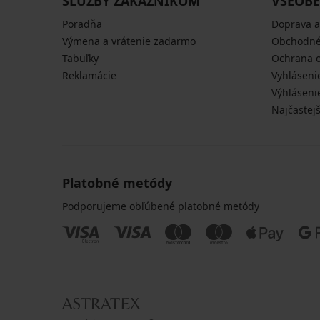
SLUŽBY ZÁKAZNÍKOM
VŠEOBE
Poradňa
Doprava a
Výmena a vrátenie zadarmo
Obchodné
Tabuľky
Ochrana 
Reklamácie
Vyhláseni
Výhláseni
Najčastej
Platobné metódy
Podporujeme obľúbené platobné metódy