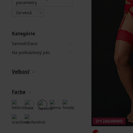
parametry
červená
Kategórie
Samodržiace
Na podväzkový pás
Veľkosť
Farba
2+1 ZADARMO