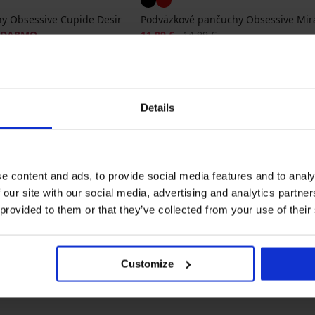
y Obsessive Cupide Desir
Podväzkové pančuchy Obsessive Mira
Zľava
Pôvodná cena
ADARMO
11,99 €
14,99 €
Details
e content and ads, to provide social media features and to analy
 our site with our social media, advertising and analytics partn
 provided to them or that they’ve collected from your use of their
čky
Najčastejšie vyberané farby
Passion
MONA QUEEN
čierna
béžová
biela
červená
Customize