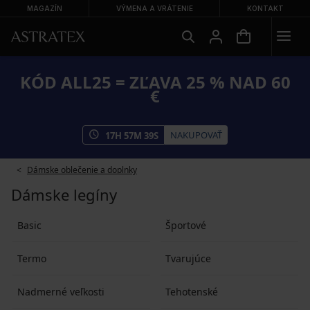
MAGAZÍN
VÝMENA A VRÁTENIE
KONTAKT
KÓD ALL25 = ZĽAVA 25 % NAD 60
€
NAKUPOVAŤ
17
H
57
M
39
S
Dámske oblečenie a doplnky
Dámske legíny
Basic
Športové
Termo
Tvarujúce
Nadmerné veľkosti
Tehotenské