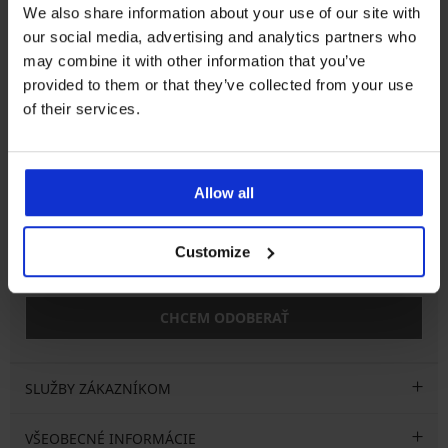
Zákaznícka podpora
We also share information about your use of our site with
our social media, advertising and analytics partners who
Počas pracovných dní od 8:00 do 17:00
may combine it with other information that you’ve
02 205 703 40
provided to them or that they’ve collected from your use
info@astratex.sk
of their services.
Newsletter
Allow all
Prihláste sa do newsletteru a získajte
najhorúcejšie
novinky
Customize
CHCEM ODOBERAŤ
SLUŽBY ZÁKAZNÍKOM
VŠEOBECNÉ INFORMÁCIE