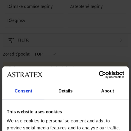
Dámske domáce legíny
Zateplené legíny
Džegínsy
FILTR
Zoradiť podľa:
TOP
Požadovaný obsah nebol nájdený.
Výmena a vrátenie
8 % z nákupu späť
Consent
Details
About
zadarmo
Chytrý sprievodca
Výhodné poštovné
This website uses cookies
veľkosťami
We use cookies to personalise content and ads, to
provide social media features and to analyse our traffic.