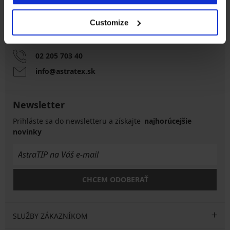
Zákaznícka podpora
Customize
Počas pracovných dní od 8:00 do 17:00
02 205 703 40
info@astratex.sk
Newsletter
Prihláste sa do newsletteru a získajte
najhorúcejšie
novinky
CHCEM ODOBERAŤ
SLUŽBY ZÁKAZNÍKOM