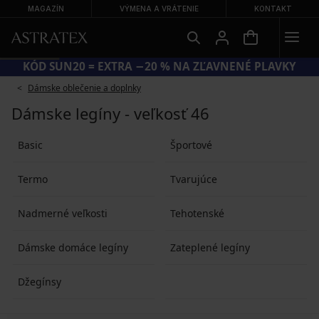
MAGAZÍN
VÝMENA A VRÁTENIE
KONTAKT
KÓD SUN20 = EXTRA −20 % NA ZĽAVNENÉ PLAVKY
Dámske oblečenie a doplnky
Dámske legíny - veľkosť 46
Basic
Športové
Termo
Tvarujúce
Nadmerné veľkosti
Tehotenské
Dámske domáce legíny
Zateplené legíny
Džegínsy