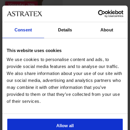
Výpredaj
-30%
Šortky ONLY Carmakoma
Cartime Lace
Consent
Details
About
Zľava
Pôvodná cena
13,99 €
19,99 €
This website uses cookies
We use cookies to personalise content and ads, to
provide social media features and to analyse our traffic.
We also share information about your use of our site with
our social media, advertising and analytics partners who
may combine it with other information that you’ve
provided to them or that they’ve collected from your use
Výmena a vrátenie
8 % z nákupu späť
of their services.
zadarmo
Chytrý sprievodca
Výhodné poštovné
veľkosťami
Allow all