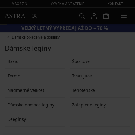
MAGAZÍN
VÝMENA A VRÁTENIE
KONTAKT
VEĽKÝ LETNÝ VÝPREDAJ AŽ DO −70 %
Dámske oblečenie a doplnky
Dámske legíny
Basic
Športové
Termo
Tvarujúce
Nadmerné veľkosti
Tehotenské
Dámske domáce legíny
Zateplené legíny
Džegínsy