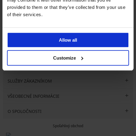
provided to them or that they’ve collected from your use
Newsletter
of their services.
Prihláste sa do newsletteru a získajte
najhorúcejšie
novinky
Allow all
Customize
CHCEM ODOBERAŤ
SLUŽBY ZÁKAZNÍKOM
VŠEOBECNÉ INFORMÁCIE
O SPOLOČNOSTI
Spoľahlivý obchod