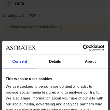
FILTR
Zoradiť podľa:
TOP
Požadovaný obsah nebol nájdený.
Výmena a vrátenie
8 % z nákupu späť
zadarmo
Chytrý sprievodca
Consent
Details
About
Výhodné poštovné
veľkosťami
This website uses cookies
Zákaznícka podpora
We use cookies to personalise content and ads, to
Počas pracovných dní od 8:00 do 17:00
provide social media features and to analyse our traffic.
We also share information about your use of our site with
02 205 703 40
our social media, advertising and analytics partners who
info@astratex.sk
may combine it with other information that you’ve