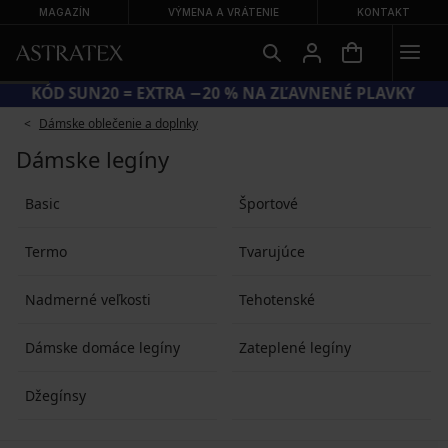
MAGAZÍN
VÝMENA A VRÁTENIE
KONTAKT
KÓD SUN20 = EXTRA −20 % NA ZĽAVNENÉ PLAVKY
Dámske oblečenie a doplnky
Dámske legíny
Basic
Športové
Termo
Tvarujúce
Nadmerné veľkosti
Tehotenské
Dámske domáce legíny
Zateplené legíny
Džegínsy