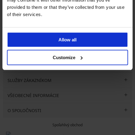
provided to them or that they’ve collected from your use
Newsletter
of their services.
Prihláste sa do newsletteru a získajte
najhorúcejšie
novinky
Allow all
Customize
CHCEM ODOBERAŤ
SLUŽBY ZÁKAZNÍKOM
VŠEOBECNÉ INFORMÁCIE
O SPOLOČNOSTI
Spoľahlivý obchod