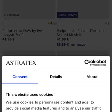
Bestseller
-20% BRA20
4,8
5
Podprsenka DIVA by IVA
Podprsenka Spacer Flexicup
nevystužená
Dotted Mesh II
41,99 €
41,99 €
33,59 €
kód:
BRA20
Consent
Details
About
This website uses cookies
We use cookies to personalise content and ads, to
provide social media features and to analyse our traffic.