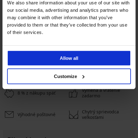
We also share information about your use of our site with
our social media, advertising and analytics partners who
-20% BRA20
Bestseller
may combine it with other information that you’ve
provided to them or that they’ve collected from your use
4,7
4,9
of their services.
Podprsenka Violeta vystužená
Podprsenka Spacer Delicate
vyhladzujúca
Flower
41,99 €
41,99 €
33,59 €
kód:
BRA20
Allow all
ZOBRAZIŤ VIAC
Customize
Výmena a vrátenie
8 % z nákupu späť
zadarmo
Chytrý sprievodca
Výhodné poštovné
veľkosťami