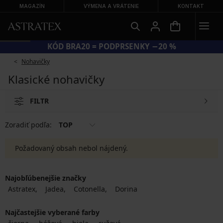
MAGAZÍN
VÝMENA A VRÁTENIE
KONTAKT
KÓD BRA20 = PODPRSENKY −20 %
Nohavičky
Klasické nohavičky
FILTR
Zoradiť podľa:
TOP
Požadovaný obsah nebol nájdený.
Najobľúbenejšie značky
Astratex
Jadea
Cotonella
Dorina
Najčastejšie vyberané farby