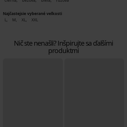
čierna
béžová
biela
ružová
Najčastejsie vyberané veľkosti
L
M
XL
XXL
Nič ste nenašli? Inšpirujte sa ďalšími
produktmi