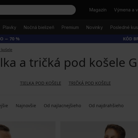
Hľadať
Magazín
Výmena a v
Plavky
Nočná bielizeň
Premium
Novinky
Posledné ku
O − 70 %
KÓD B
d košele
lka a tričká pod košele 
TIELKA POD KOŠELE
TRIČKÁ POD KOŠELE
jšie
Najnovšie
Od najlacnejšieho
Od najdrahšieho