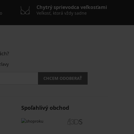
Chytrý sprievodca veľkosťami
o
Veľkosť, ktorá vždy sadne
ách?
zľavy
CHCEM ODOBERAŤ
Spoľahlivý obchod