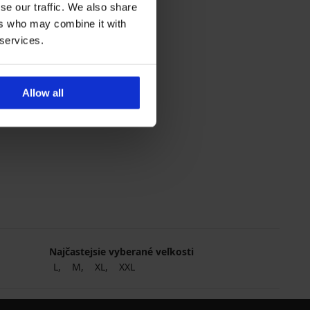
se our traffic. We also share
ers who may combine it with
 services.
Allow all
5
Najčastejsie vyberané veľkosti
L
M
XL
XXL