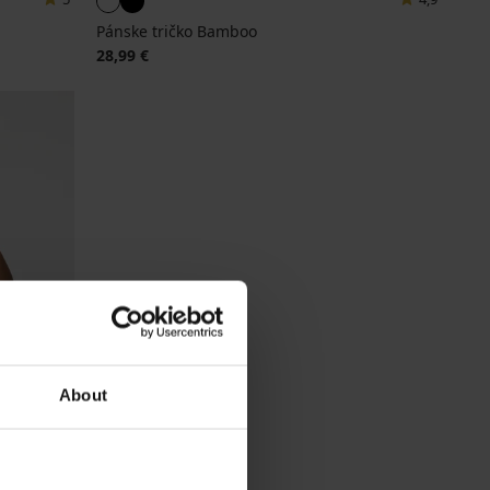
Pánske tričko Bamboo
28,99 €
About