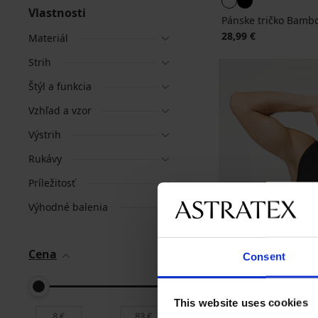
Vlastnosti
Pánske tričko Bamb
28,99 €
Materiál
Strih
Štýl a funkcia
Vzhľad a vzor
Výstrih
Rukávy
Príležitosť
Výhodné balenia
Cena
Consent
This website uses cookies