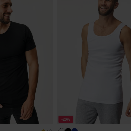
-20%
4,9