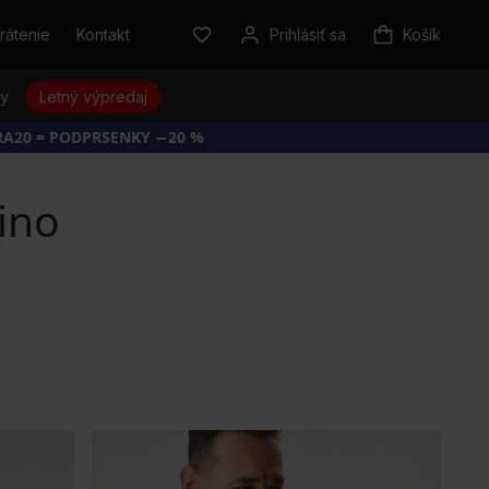
rátenie
Kontakt
Prihlásiť sa
Košík
sy
Letný výpredaj
RA20 = PODPRSENKY −20 %
Gino