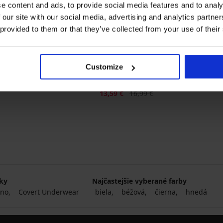
e content and ads, to provide social media features and to analy
 our site with our social media, advertising and analytics partn
 provided to them or that they’ve collected from your use of their
-20%
Customize
5
er
Bavlnené tielko Javier
na
Zľava
Pôvodná cena
13,59 €
16,99 €
čky
Najčastejšie vyberané farby
ino
Covert Underwear
biela
béžová
čierna
hnedá