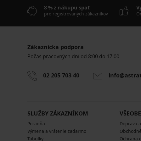
8 % z nákupu späť
V
pre registrovaných zákazníkov
On
Zákaznícka podpora
Počas pracovných dní od 8:00 do 17:00
02 205 703 40
info@astra
SLUŽBY ZÁKAZNÍKOM
VŠEOBE
Poradňa
Doprava a
Výmena a vrátenie zadarmo
Obchodné
Tabuľky
Ochrana 