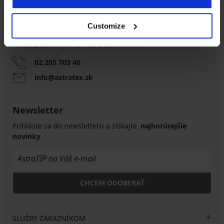
Customize
Zákaznícka podpora
Počas pracovných dní od 8:00 do 17:00
02 205 703 40
info@astratex.sk
Newsletter
Prihláste sa do newsletteru a získajte
najhorúcejšie
novinky
CHCEM ODOBERAŤ
SLUŽBY ZÁKAZNÍKOM