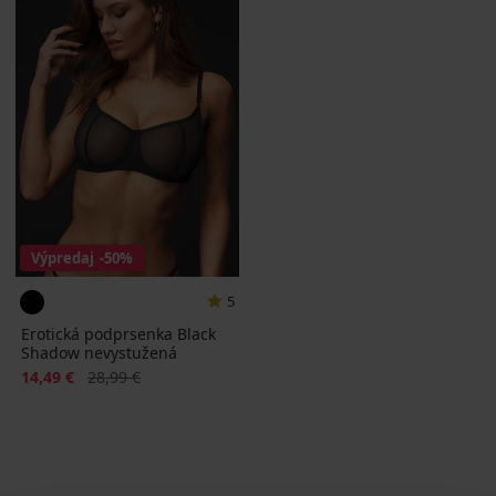
Výpredaj
-50%
5
Erotická podprsenka Black
Shadow nevystužená
Zľava
Pôvodná cena
14,49 €
28,99 €