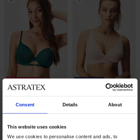
Výpredaj
-70%
-20 % BRA20
4,8
Podprsenka Leticia I Push-
Podprsenka Shape Cotton
Consent
Details
About
Up
nevystužená
Zľava
Pôvodná cena
19,20 €
63,99 €
18,99 €
15,19 €
kód
BRA20
This website uses cookies
We use cookies to personalise content and ads, to
LIMITED