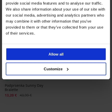
provide social media features and to analyse our traffic.
We also share information about your use of our site with
our social media, advertising and analytics partners who
may combine it with other information that you’ve
provided to them or that they’ve collected from your use
of their services.
Allow all
Výpredaj
-70%
Customize
Podprsenka Sunny Day
Bralette
Zľava
Pôvodná cena
13,20 €
43,99 €