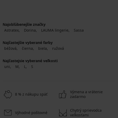
Najobľúbenejšie značky
Astratex
Dorina
LAUMA lingerie
Sassa
Najčastejšie vyberané farby
béžová
čierna
biela
ružová
Najčastejsie vyberané veľkosti
uni
M
L
S
Výmena a vrátenie
8 % z nákupu späť
zadarmo
Chytrý sprievodca
Výhodné poštovné
veľkosťami