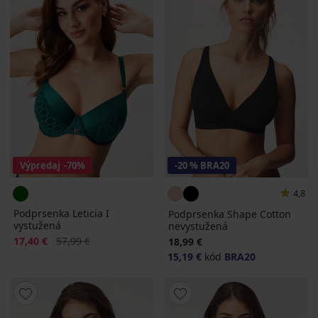
Výpredaj
-70%
-20 % BRA20
4,8
Podprsenka Leticia I
Podprsenka Shape Cotton
vystužená
nevystužená
Zľava
Pôvodná cena
17,40 €
57,99 €
18,99 €
15,19 €
kód
BRA20