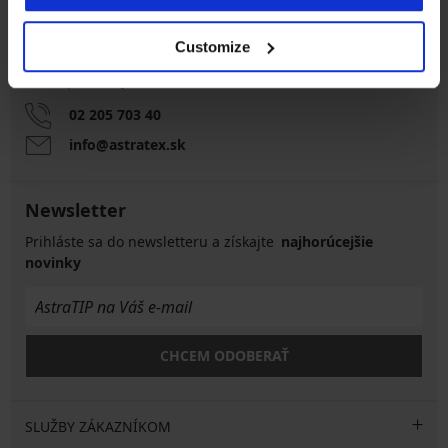
Customize
Zákaznícka podpora
Počas pracovných dní od 8:00 do 17:00
02 205 703 40
info@astratex.sk
Newsletter
Prihláste sa do newsletteru a získajte
najhorúcejšie
novinky
CHCEM ODOBERAŤ
SLUŽBY ZÁKAZNÍKOM