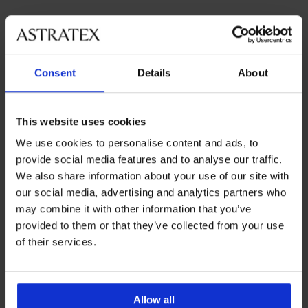
Najobľúbenejšie značky
Astratex
Dorina
LAUMA lingerie
Sassa
Consent
Details
About
Najčastejšie vyberané farby
béžová
čierna
biela
ružová
This website uses cookies
We use cookies to personalise content and ads, to
Najčastejsie vyberané veľkosti
provide social media features and to analyse our traffic.
uni
M
L
XL
We also share information about your use of our site with
our social media, advertising and analytics partners who
may combine it with other information that you’ve
provided to them or that they’ve collected from your use
Výmena a vrátenie
8 % z nákupu späť
of their services.
zadarmo
Chytrý sprievodca
Výhodné poštovné
veľkosťami
Allow all