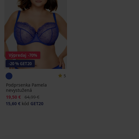
Výpredaj
-70%
-20 % GET20
5
Podprsenka Pamela
nevystužená
Zľava
Pôvodná cena
19,50 €
64,99 €
15,60 €
kód
GET20