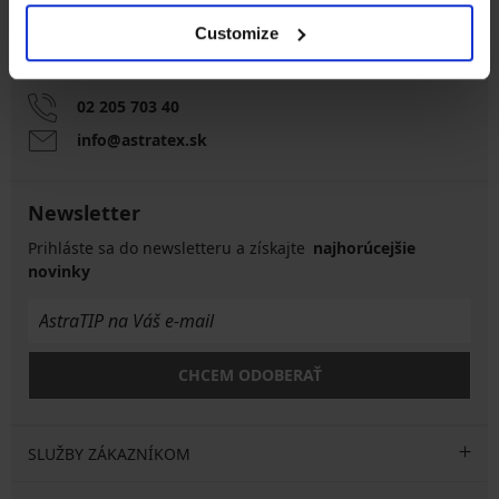
Zákaznícka podpora
Customize
Počas pracovných dní od 8:00 do 17:00
02 205 703 40
info@astratex.sk
Newsletter
Prihláste sa do newsletteru a získajte
najhorúcejšie
novinky
CHCEM ODOBERAŤ
SLUŽBY ZÁKAZNÍKOM