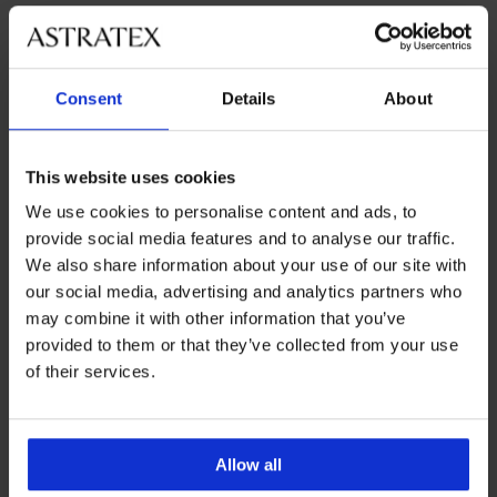
Najobľúbenejšie značky
Astratex
Dorina
LAUMA lingerie
Sassa
Consent
Details
About
Najčastejšie vyberané farby
béžová
čierna
biela
ružová
This website uses cookies
We use cookies to personalise content and ads, to
Najčastejsie vyberané veľkosti
provide social media features and to analyse our traffic.
uni
M
L
S
We also share information about your use of our site with
our social media, advertising and analytics partners who
may combine it with other information that you’ve
provided to them or that they’ve collected from your use
Výmena a vrátenie
8 % z nákupu späť
of their services.
zadarmo
Chytrý sprievodca
Výhodné poštovné
veľkosťami
Allow all