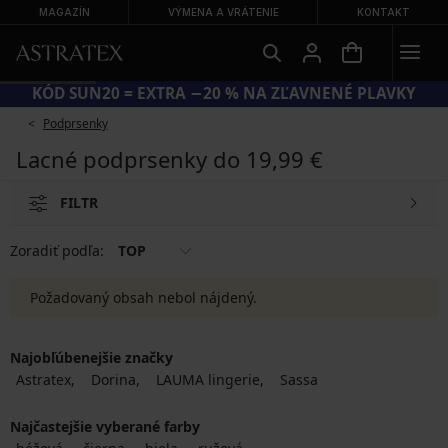
MAGAZÍN
VÝMENA A VRÁTENIE
KONTAKT
KÓD SUN20 = EXTRA −20 % NA ZĽAVNENÉ PLAVKY
Podprsenky
Lacné podprsenky do 19,99 €
FILTR
Zoradiť podľa:
TOP
Požadovaný obsah nebol nájdený.
Najobľúbenejšie značky
Astratex
Dorina
LAUMA lingerie
Sassa
Najčastejšie vyberané farby