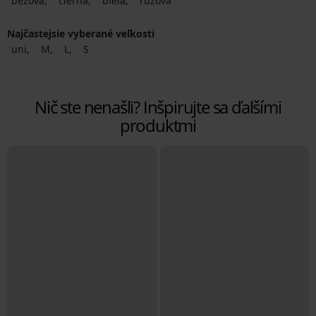
béžová
čierna
biela
ružová
Najčastejsie vyberané veľkosti
uni
M
L
S
Nič ste nenašli? Inšpirujte sa ďalšími
produktmi