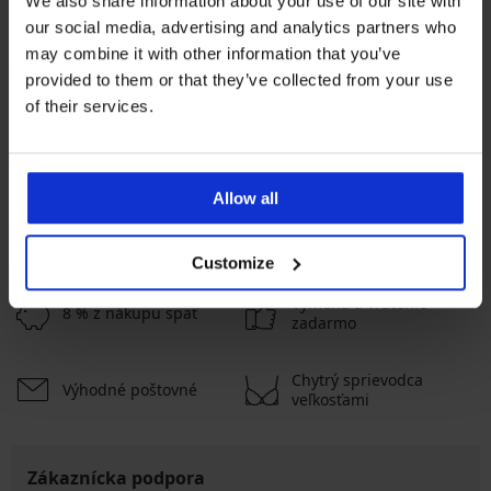
We also share information about your use of our site with
our social media, advertising and analytics partners who
Bestseller
may combine it with other information that you’ve
4,9
4,9
provided to them or that they’ve collected from your use
of their services.
Podprsenka Spacer 3D Lady
Podprsenka Maia 4D Soft
Grace New
Control Deluxe vystužená
49,99 €
41,99 €
Allow all
ZOBRAZIŤ VIAC
Customize
Výmena a vrátenie
8 % z nákupu späť
zadarmo
Chytrý sprievodca
Výhodné poštovné
veľkosťami
Zákaznícka podpora