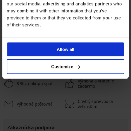
our social media, advertising and analytics partners who
Bestseller
Bestseller
may combine it with other information that you’ve
provided to them or that they’ve collected from your use
4,9
4,9
of their services.
Podprsenka Spacer Delicate
Flower
Podprsenka Spacer 3D Lady
41,99 €
Grace New
49,99 €
Allow all
ZOBRAZIŤ VIAC
Customize
Výmena a vrátenie
8 % z nákupu späť
zadarmo
Chytrý sprievodca
Výhodné poštovné
veľkosťami
Zákaznícka podpora