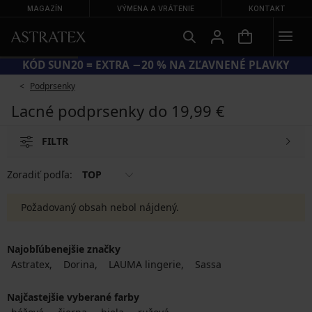
MAGAZÍN
VÝMENA A VRÁTENIE
KONTAKT
KÓD SUN20 = EXTRA −20 % NA ZĽAVNENÉ PLAVKY
Podprsenky
Lacné podprsenky do 19,99 €
FILTR
Zoradiť podľa:
TOP
Požadovaný obsah nebol nájdený.
Najobľúbenejšie značky
Astratex
Dorina
LAUMA lingerie
Sassa
Najčastejšie vyberané farby