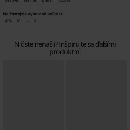
béžová
čierna
biela
ružová
Najčastejsie vyberané veľkosti
uni
M
L
S
Nič ste nenašli? Inšpirujte sa ďalšími
produktmi