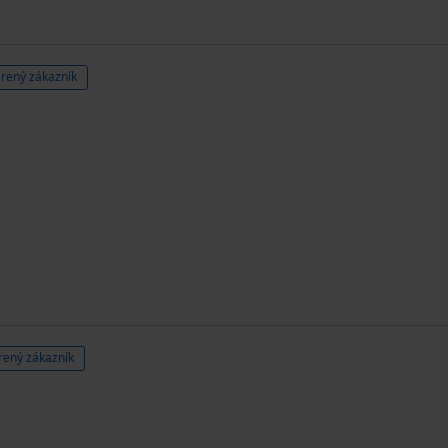
rený zákazník
rený zákazník