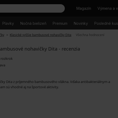
Hľadať
Magazín
Výmena a v
Plavky
Nočná bielizeň
Premium
Novinky
Posledné ku
čky
Klasické vyššie bambusové nohavičky Dita
Všechna hodnocení
bambusové nohavičky Dita - recenzia
 rozkrok
rava
čky Dita z príjemného bambusového vlákna. Vďaka antibakteriálnym a
iam sú vhodné aj na športové aktivity.