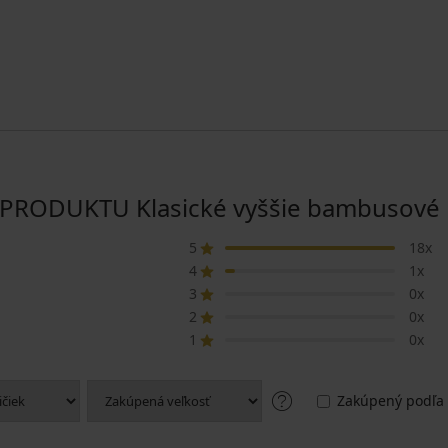
RODUKTU Klasické vyššie bambusové n
5
18x
4
1x
3
0x
2
0x
1
0x
Zakúpený podľa 