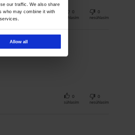
se our traffic. We also share
0
0
ers who may combine it with
súhlasím
nesúhlasím
 services.
Allow all
0
0
súhlasím
nesúhlasím