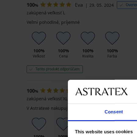
100
Eva
29. 05. 2024
Overen
%
zakúpená veľkosť L
Veľmi pohodlné, príjemné
100%
100%
100%
100%
Veľkosť
Cena
Kvalita
Farba
Tento produkt odporúčam
100
Monika
02. 12. 2023
%
zakúpená veľkosť XL
V Astratexe nakupujem často a som spokojná
Consent
This website uses cookies
100%
100%
100%
100%