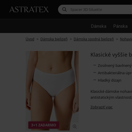
Dámska
Pánska
Úvod
Dámska bielizeň
Dámska spodná bielizeň
Nohavi
Klasické vyššie 
Zosilnený bavlnený
Antibakteriálna úp
Hladký dizajn
Klasické dámske nohavi
antistatickým vlastnost
Zobraziť viac
3+1 ZADARMO