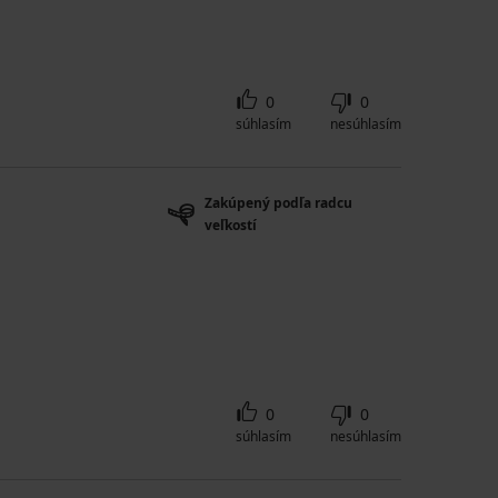
0
0
súhlasím
nesúhlasím
Zakúpený podľa radcu
veľkostí
0
0
súhlasím
nesúhlasím