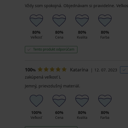
Vždy som spokojná. Objednávam si pravidelne. Veľkos
80%
80%
80%
80%
Veľkosť
Cena
Kvalita
Farba
Tento produkt odporúčam
100
Katarína
12. 07. 2023
%
zakúpená veľkosť L
Jemný, prievzdušný materiál.
100%
60%
80%
80%
Veľkosť
Cena
Kvalita
Farba