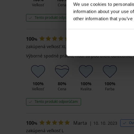
We use cookies to personalis
Veľkosť
Cena
Kvalita
Farba
information about your use of
Tento produkt odporúčam
other information that you’ve
100
Iveta
26. 10. 2023
Over
%
zakúpená veľkosť XL
Výborné spodné prádlo, hodí sa pod biele oblečenie, 
100%
80%
100%
100%
Veľkosť
Cena
Kvalita
Farba
Tento produkt odporúčam
100
Marta
10. 10. 2023
Ov
%
zakúpená veľkosť L