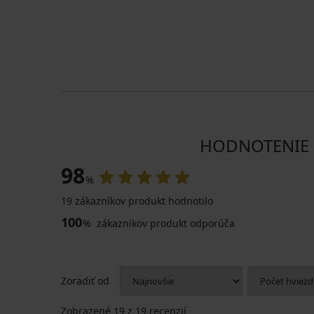
HODNOTENIE P
98
%
19 zákazníkov produkt hodnotilo
100
%
zákazníkov produkt odporúča
Zoradiť od
Zobrazené
19
z 19 recenzií