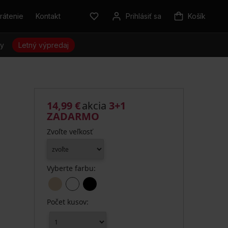
rátenie
Kontakt
Prihlásiť sa
Košík
sy
Letný výpredaj
14,99 €
akcia
3+1
ZADARMO
Zvoľte veľkosť
Vyberte farbu:
Počet kusov: