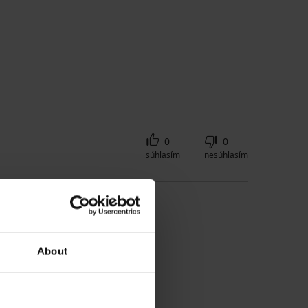
0
0
súhlasím
nesúhlasím
About