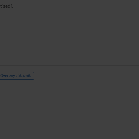
ť sedí.
Overený zákazník