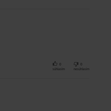
0
0
súhlasím
nesúhlasím