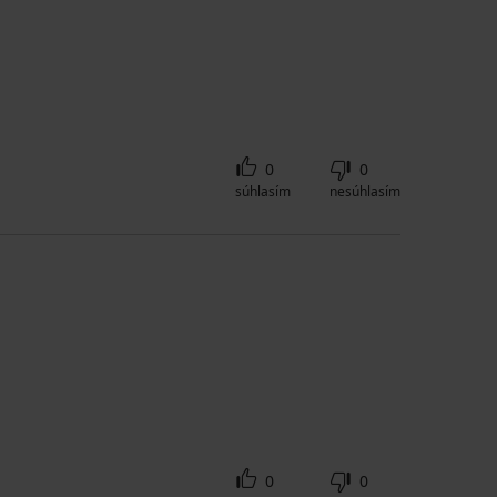
0
0
súhlasím
nesúhlasím
0
0