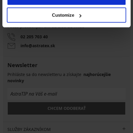
Customize
Zákaznícka podpora
Počas pracovných dní od 8:00 do 17:00
02 205 703 40
info@astratex.sk
Newsletter
Prihláste sa do newsletteru a získajte
najhorúcejšie
novinky
CHCEM ODOBERAŤ
SLUŽBY ZÁKAZNÍKOM