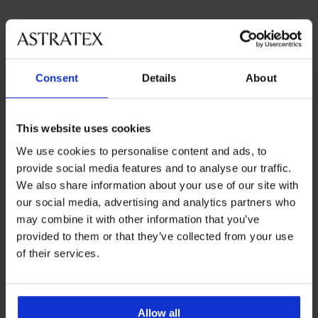
Najobľúbenejšie značky
Consent
Details
About
Astratex
Dorina
Lupo
Etna
Najčastejšie vyberané farby
This website uses cookies
viacfarebná
čierna
modrá
zelená
We use cookies to personalise content and ads, to
Najčastejsie vyberané veľkosti
provide social media features and to analyse our traffic.
XXL
XL
L
85/D
We also share information about your use of our site with
our social media, advertising and analytics partners who
may combine it with other information that you’ve
provided to them or that they’ve collected from your use
Výmena a vrátenie
8 % z nákupu späť
of their services.
zadarmo
Chytrý sprievodca
Výhodné poštovné
veľkosťami
Allow all