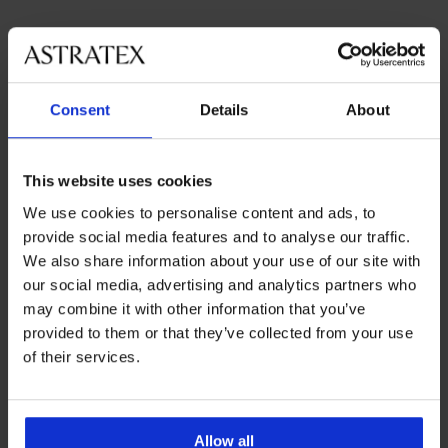
Najobľúbenejšie značky
Consent
Details
About
Astratex
Dorina
Etna
Lupo
Najčastejšie vyberané farby
This website uses cookies
viacfarebná
čierna
modrá
červená
We use cookies to personalise content and ads, to
Najčastejsie vyberané veľkosti
provide social media features and to analyse our traffic.
XL
L
XXL
M
We also share information about your use of our site with
our social media, advertising and analytics partners who
may combine it with other information that you’ve
provided to them or that they’ve collected from your use
Výmena a vrátenie
8 % z nákupu späť
of their services.
zadarmo
Chytrý sprievodca
Výhodné poštovné
veľkosťami
Allow all