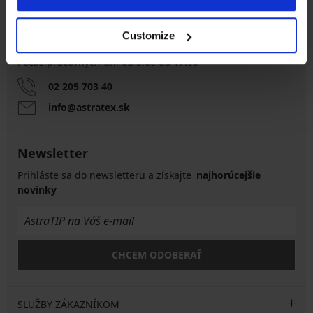
Customize
Zákaznícka podpora
Počas pracovných dní od 8:00 do 17:00
02 205 703 40
info@astratex.sk
Newsletter
Prihláste sa do newsletteru a získajte
najhorúcejšie
novinky
CHCEM ODOBERAŤ
SLUŽBY ZÁKAZNÍKOM