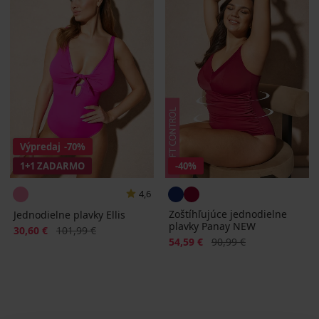
Výpredaj
-70%
1+1 ZADARMO
-40%
4,6
Zoštíhľujúce jednodielne
Jednodielne plavky Ellis
plavky Panay NEW
Zľava
Pôvodná cena
30,60 €
101,99 €
Zľava
Pôvodná cena
54,59 €
90,99 €