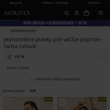
MAGAZÍN
VÝMENA A VRÁTENIE
KONTAKT
KÓD BRA20 = PODPRSENKY −20 %
Jednodielne plavky
Jednodielne plavky pre väčšie poprsie -
farba ružová
FILTR
farba:
ružová
Odstrániť všetky parametry
Zoradiť podľa:
TOP
LIMITED
LIMITED