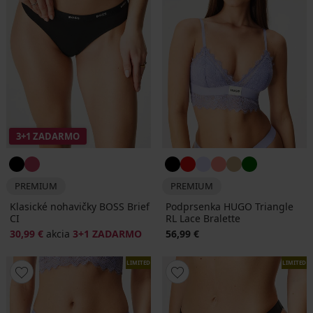
3+1 ZADARMO
PREMIUM
PREMIUM
Klasické nohavičky BOSS Brief
Podprsenka HUGO Triangle
CI
RL Lace Bralette
30,99 €
akcia
3+1 ZADARMO
56,99 €
LIMITED
LIMITED