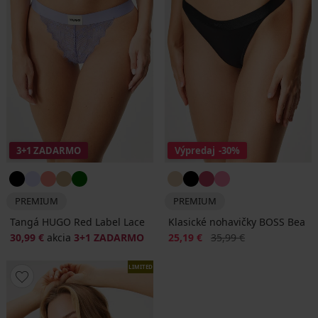
3+1 ZADARMO
Výpredaj
-30%
PREMIUM
PREMIUM
Tangá HUGO Red Label Lace
Klasické nohavičky BOSS Bea
Zľava
Pôvodná cena
30,99 €
akcia
3+1 ZADARMO
25,19 €
35,99 €
LIMITED