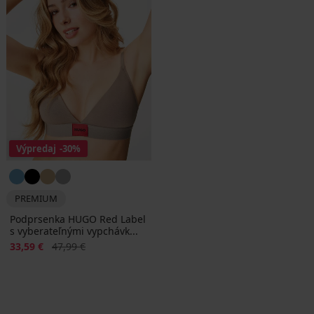
Výpredaj
-30%
PREMIUM
Podprsenka HUGO Red Label
s vyberateľnými vypchávk...
Zľava
Pôvodná cena
33,59 €
47,99 €