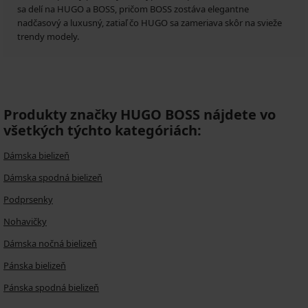
sa delí na HUGO a BOSS, pričom BOSS zostáva elegantne
nadčasový a luxusný, zatiaľ čo HUGO sa zameriava skôr na svieže
trendy modely.
Produkty značky HUGO BOSS nájdete vo
všetkých týchto kategóriách:
Dámska bielizeň
Dámska spodná bielizeň
Podprsenky
Nohavičky
Dámska nočná bielizeň
Pánska bielizeň
Pánska spodná bielizeň