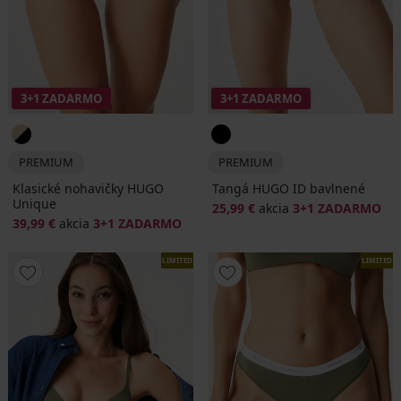
3+1 ZADARMO
3+1 ZADARMO
PREMIUM
PREMIUM
Klasické nohavičky HUGO
Tangá HUGO ID bavlnené
Unique
25,99 €
akcia
3+1 ZADARMO
39,99 €
akcia
3+1 ZADARMO
LIMITED
LIMITED