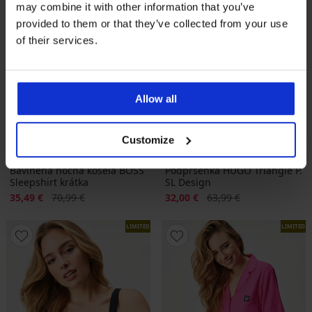
may combine it with other information that you’ve
provided to them or that they’ve collected from your use
of their services.
Allow all
Výpredaj
-50%
Výpredaj
-50%
Customize
PREMIUM
PREMIUM
Bavlnená nočná košeľa BOSS
Podprsenka HUGO Triangle P.
Sleepshirt krátka
SL Design
Zľava
Pôvodná cena
Zľava
Pôvodná cena
35,49 €
70,99 €
32,00 €
63,99 €
LIMITED
LIMITED