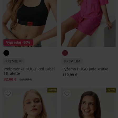
Výpredaj
-50%
PREMIUM
PREMIUM
Podprsenka HUGO Red Label
Pyžamo HUGO Jade krátke
I Bralette
119,99 €
Zľava
Pôvodná cena
32,00 €
63,99 €
LIMITED
LIMITED