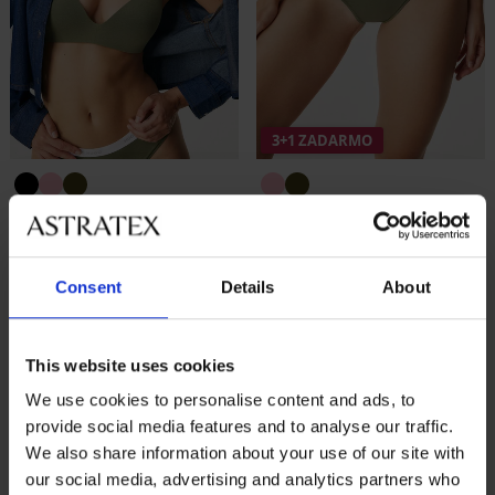
3+1 ZADARMO
PREMIUM
PREMIUM
Podprsenka HUGO ID Bralette
Klasické nohavičky HUGO ID
vystužená
28,99 €
akcia
3+1 ZADARMO
Consent
Details
About
57,99 €
LIMITED
LIMITED
This website uses cookies
We use cookies to personalise content and ads, to
provide social media features and to analyse our traffic.
We also share information about your use of our site with
our social media, advertising and analytics partners who