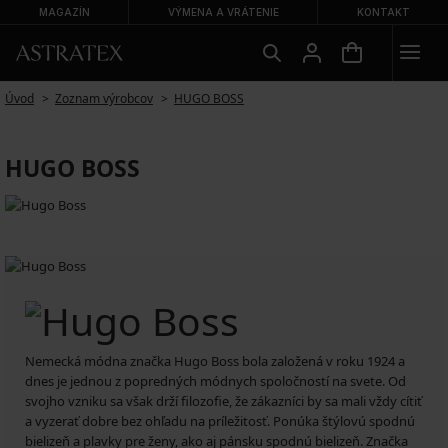
MAGAZÍN
VÝMENA A VRÁTENIE
KONTAKT
Úvod
Zoznam výrobcov
HUGO BOSS
HUGO BOSS
Nemecká módna značka Hugo Boss bola založená v roku 1924 a
dnes je jednou z popredných módnych spoločností na svete. Od
svojho vzniku sa však drží filozofie, že zákazníci by sa mali vždy cítiť
a vyzerať dobre bez ohľadu na príležitosť. Ponúka štýlovú spodnú
bielizeň a plavky pre ženy, ako aj pánsku spodnú bielizeň. Značka