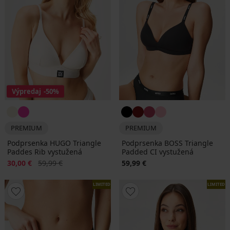
Výpredaj
-50%
PREMIUM
PREMIUM
Podprsenka HUGO Triangle
Podprsenka BOSS Triangle
Paddes Rib vystužená
Padded CI vystužená
Zľava
Pôvodná cena
30,00 €
59,99 €
59,99 €
LIMITED
LIMITED