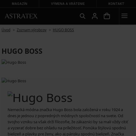
MAGAZÍN
VÝMENA A VRÁTENIE
KONTAKT
Úvod
Zoznam výrobcov
HUGO BOSS
HUGO BOSS
Nemecká módna značka Hugo Boss bola založená v roku 1924 a
dnes je jednou z popredných módnych spoločností na svete. Od
svojho vzniku sa však drží filozofie, že zákazníci by sa mali vždy cítiť
a vyzerať dobre bez ohľadu na príležitosť. Ponúka štýlovú spodnú
bielizeň a plavky pre ženy, ako aj pánsku spodnú bielizeň. Značka