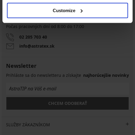
Customize
Zákaznícka podpora
Počas pracovných dní od 8:00 do 17:00
02 205 703 40
info@astratex.sk
Newsletter
Prihláste sa do newsletteru a získajte
najhorúcejšie novinky
CHCEM ODOBERAŤ
SLUŽBY ZÁKAZNÍKOM