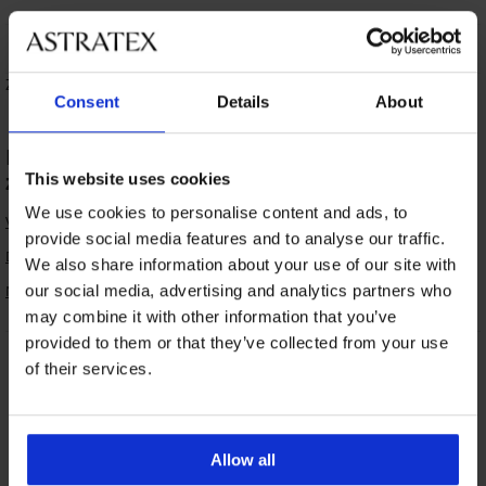
FILTR
Zoradiť podľa:
TOP
Consent
Details
About
Najobľúbenejšie kategórie produktov
značky HUGO BOSS
This website uses cookies
We use cookies to personalise content and ads, to
Vystužené podprsenky
provide social media features and to analyse our traffic.
Dámske pyžamá
We also share information about your use of our site with
Nočné košieľky
our social media, advertising and analytics partners who
may combine it with other information that you’ve
provided to them or that they’ve collected from your use
of their services.
Výmena a vrátenie
8 % z nákupu späť
zadarmo
Chytrý sprievodca
Allow all
Výhodné poštovné
veľkosťami