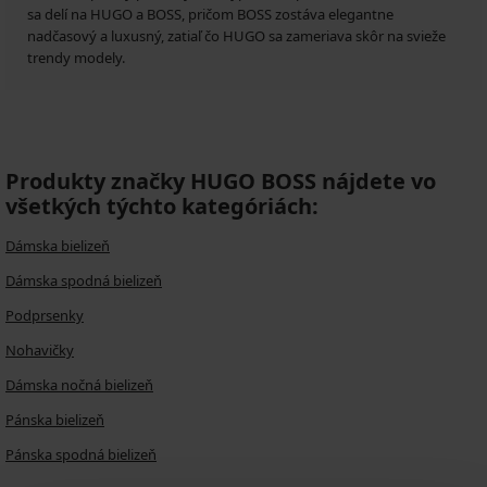
sa delí na HUGO a BOSS, pričom BOSS zostáva elegantne
nadčasový a luxusný, zatiaľ čo HUGO sa zameriava skôr na svieže
trendy modely.
Produkty značky HUGO BOSS nájdete vo
všetkých týchto kategóriách:
Dámska bielizeň
Dámska spodná bielizeň
Podprsenky
Nohavičky
Dámska nočná bielizeň
Pánska bielizeň
Pánska spodná bielizeň