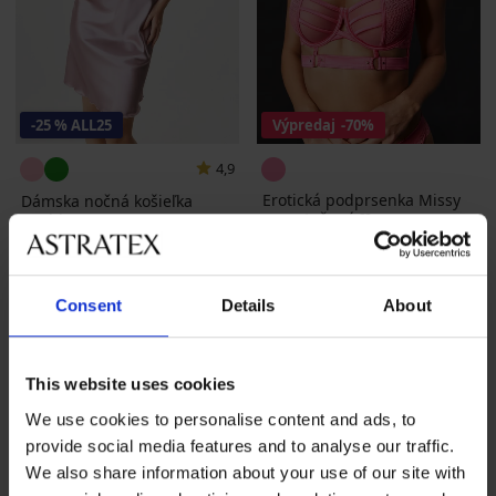
-25 % ALL25
Výpredaj
-70%
4,9
Erotická podprsenka Missy
Dámska nočná košieľka
nevystužená II
Sophia
Zľava
Pôvodná cena
17,40 €
57,99 €
51,99 €
38,99 €
kód
ALL25
Consent
Details
About
This website uses cookies
We use cookies to personalise content and ads, to
provide social media features and to analyse our traffic.
We also share information about your use of our site with