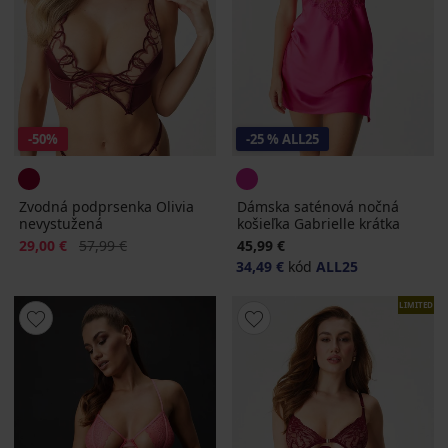
-50%
-25 % ALL25
Zvodná podprsenka Olivia
Dámska saténová nočná
nevystužená
košieľka Gabrielle krátka
Zľava
Pôvodná cena
29,00 €
57,99 €
45,99 €
34,49 €
kód
ALL25
LIMITED