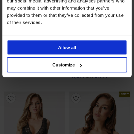
our social media, advertising and analytics partners who
may combine it with other information that you’ve
provided to them or that they’ve collected from your use
of their services.
-25 % ALL25
-25 % ALL25
Allow all
4,9
4,8
Erotický komplet Aga
Erotická saténová nočná
košieľka Ofelia krátka
Customize
39,99 €
41,99 €
29,99 €
kód
ALL25
31,49 €
kód
ALL25
LIMITED