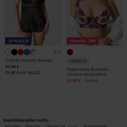
-25 % ALL25
Výpredaj
-30%
5
Erotický komplet Belinda
PREMIUM
41,99 €
Podprsenka Bluebella
31,49 €
kód
ALL25
Geneva nevystužená
Zľava
Pôvodná cena
51,09 €
72,99 €
Najobľúbenejšie značky
Astratex
Passion
Dkaren Sp. z o.o.
Hunkemöller