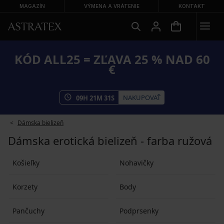
MAGAZÍN
VÝMENA A VRÁTENIE
KONTAKT
KÓD ALL25 = ZĽAVA 25 % NAD 60
€
NAKUPOVAŤ
09
H
21
M
31
S
Dámska bielizeň
Dámska erotická bielizeň - farba ružová
Košieľky
Nohavičky
Korzety
Body
Pančuchy
Podprsenky