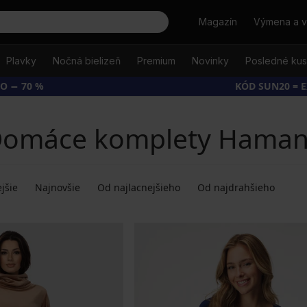
Hľadať
Magazín
Výmena a v
Plavky
Nočná bielizeň
Premium
Novinky
Posledné ku
O − 70 %
KÓD SUN20 = 
omáce komplety Hama
jšie
Najnovšie
Od najlacnejšieho
Od najdrahšieho