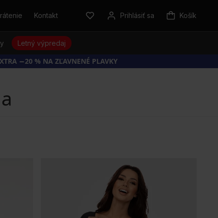
rátenie
Kontakt
Prihlásiť sa
Košík
sy
Letný výpredaj
EXTRA −20 % NA ZĽAVNENÉ PLAVKY
na