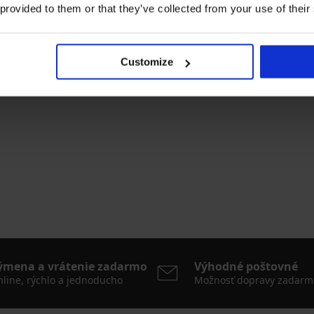
 provided to them or that they’ve collected from your use of their
Výpredaj
-60%
Customize
mo
Komplet Nancy
na
Zľava
Pôvodná cena
31,60 €
78,99 €
ýmena a vrátenie zadarmo
Výhodné poštovné
line, rýchlo a jednoducho
Možnosť dopravy zadarm