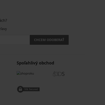
ách?
zľavy
CHCEM ODOBERAŤ
Spoľahlivý obchod