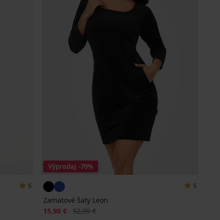
Výpredaj
-70%
5
5
Zamatové šaty Leon
Zľava
Pôvodná cena
15,90 €
52,99 €