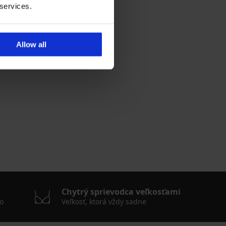
 services.
Allow all
Chytrý sprievodca veľkosťami
o
Veľkosť, ktorá vždy sadne