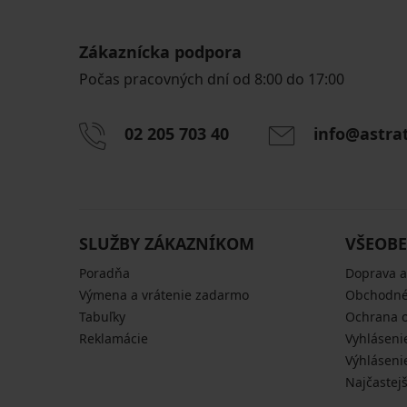
Zákaznícka podpora
Počas pracovných dní od 8:00 do 17:00
02 205 703 40
info@astra
SLUŽBY ZÁKAZNÍKOM
VŠEOBE
Poradňa
Doprava a
Výmena a vrátenie zadarmo
Obchodné
Tabuľky
Ochrana 
Reklamácie
Vyhláseni
Výhláseni
Najčastej