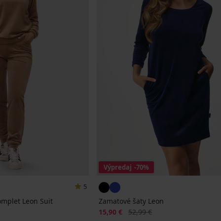
Výpredaj
-70%
5
mplet Leon Suit
Zamatové šaty Leon
na
Zľava
Pôvodná cena
15,90 €
52,99 €