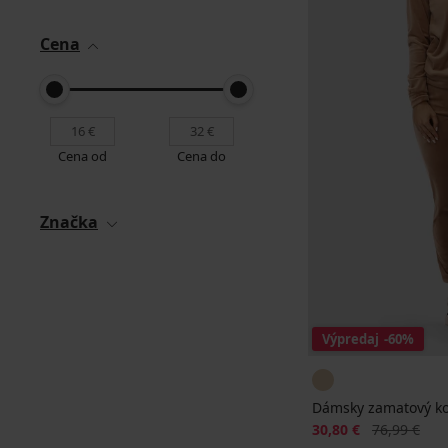
Cena
Cena od
Cena do
Značka
Výpredaj
-60%
Dámsky zamatový ko
Zľava
Pôvodná ce
30,80 €
76,99 €