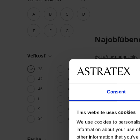
A
B
C
D
E
F
G
Najobľúben
Veľkosť
Vystužené podprsenky
Dámske župany
38
40
42
44
46
48
Consent
L
M
S
XL
This website uses cookies
XS
XXL
We use cookies to personalis
information about your use of
other information that you’ve
Farba