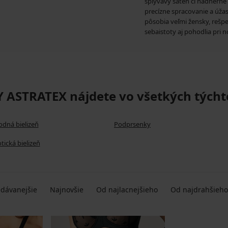
splývavý satén či nádherné
precízne spracovanie a úžas
pôsobia veľmi žensky, rešp
sebaistoty aj pohodlia pri n
ASTRATEX nájdete vo všetkých týchto
dná bielizeň
Podprsenky
ická bielizeň
dávanejšie
Najnovšie
Od najlacnejšieho
Od najdrahšieho