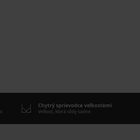
Chytrý sprievodca veľkosťami
o
Veľkosť, ktorá vždy sadne