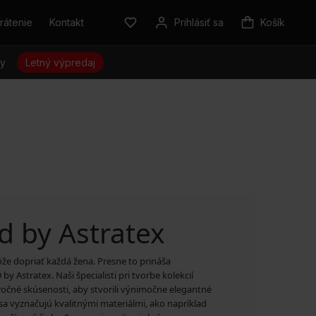
rátenie
Kontakt
Prihlásiť sa
Košík
sy
Letný výpredaj
že dopriať každá žena. Presne to prináša
Astratex. Naši špecialisti pri tvorbe kolekcií
horočné skúsenosti, aby stvorili výnimočne elegantné
sa vyznačujú kvalitnými materiálmi, ako napríklad