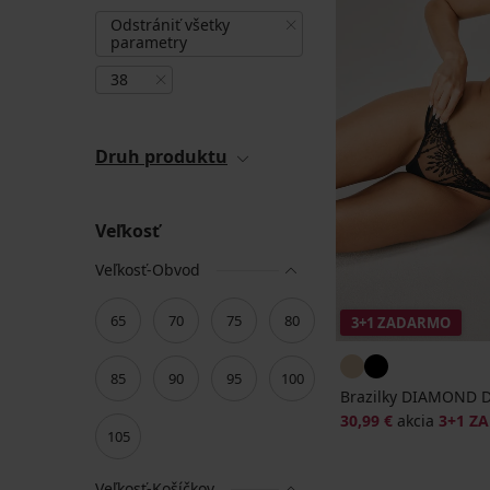
Odstrániť všetky
parametry
38
Druh produktu
Veľkosť
Veľkosť-Obvod
65
70
75
80
3+1 ZADARMO
85
90
95
100
Brazilky DIAMOND 
30,99 €
akcia
3+1 Z
105
Veľkosť-Košíčkov