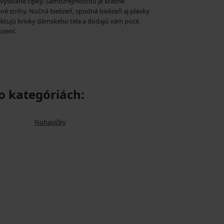
 vyšívané čipky. Samozrejmosťou je krásne
né strihy. Nočná bielizeň, spodná bielizeň aj plavky
ektujú krivky dámskeho tela a dodajú vám pocit
osení.
 kategóriách:
Nohavičky