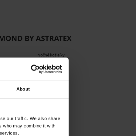
IAMOND BY ASTRATEX
Nočné košieľky
About
se our traffic. We also share
ers who may combine it with
 services.