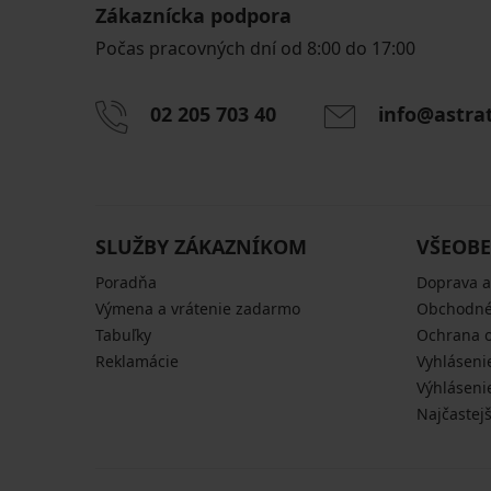
Zákaznícka podpora
Počas pracovných dní od 8:00 do 17:00
02 205 703 40
info@astra
SLUŽBY ZÁKAZNÍKOM
VŠEOBE
Poradňa
Doprava a
Výmena a vrátenie zadarmo
Obchodné
Tabuľky
Ochrana 
Reklamácie
Vyhláseni
Výhláseni
Najčastej