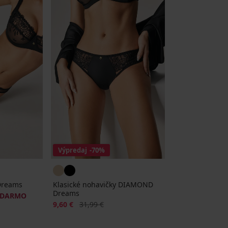
Výpredaj
-70%
Dreams
Klasické nohavičky DIAMOND
Dreams
ADARMO
Zľava
Pôvodná cena
9,60 €
31,99 €