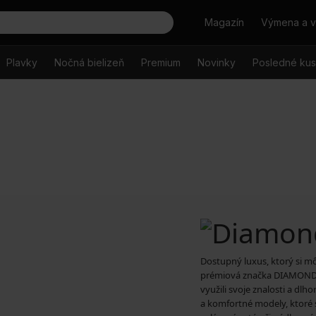
Hľadať
Magazín
Výmena a v
Plavky
Nočná bielizeň
Premium
Novinky
Posledné ku
Dostupný luxus, ktorý si mô
prémiová značka DIAMOND by 
využili svoje znalosti a dl
a komfortné modely, ktoré 