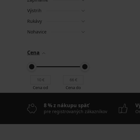
Výstrih
Rukávy
Nohavice
Cena
Cena od
Cena do
8 % z nákupu späť
V
pre registrovaných zákazníkov
On