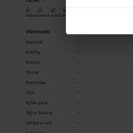
Vlastnosti
Materiál
Košíčky
Kostice
Obvod
Ramienka
Strih
Výška pása
Štýl a funkcia
Vzhľad a vzor
Zapínanie