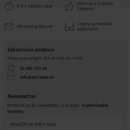
Výmena a vrátenie
8 % z nákupu späť
zadarmo
Chytrý sprievodca
Výhodné poštovné
veľkosťami
Zákaznícka podpora
Počas pracovných dní od 8:00 do 17:00
02 205 703 40
info@astratex.sk
Newsletter
Prihláste sa do newsletteru a získajte
najhorúcejšie
novinky