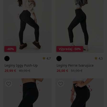
-40%
Výpredaj
-50%
4,7
4,5
Legíny Iggy Push-Up
Legíny Perrie tvarujúce
Zľava
Pôvodná cena
Zľava
Pôvodná cena
29,99 €
49,99 €
26,00 €
51,99 €