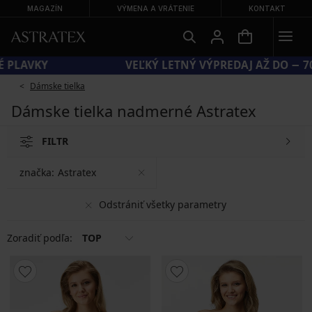
MAGAZÍN
VÝMENA A VRÁTENIE
KONTAKT
ÓD SUN20 = EXTRA −20 % NA ZĽAVNENÉ PLAVKY
Dámske tielka
Dámske tielka nadmerné Astratex
FILTR
značka:
Astratex
Odstrániť všetky parametry
Zoradiť podľa:
TOP