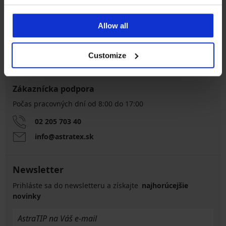
Výmena a vrátenie
8 % z nákupu späť
zadarmo
Allow all
Chytrý sprievodca
Výhodné poštovné
veľkosťami
Customize
Zákaznícka podpora
Počas pracovných dní od 8:00 do 17:00
02 205 703 40
info@astratex.sk
Newsletter
Prihláste sa do newsletteru a získajte
najhorúcejšie
novinky