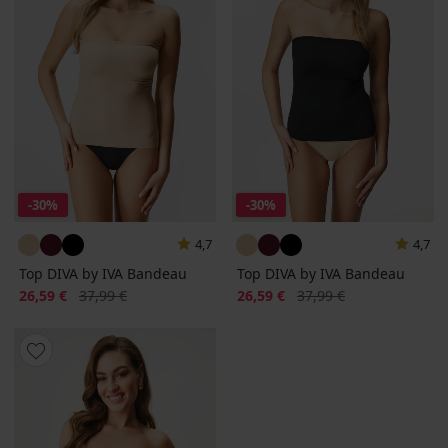
-30%
-30%
4,7
4,7
Top DIVA by IVA Bandeau
Top DIVA by IVA Bandeau
Zľava
Pôvodná cena
Zľava
Pôvodná cena
26,59 €
37,99 €
26,59 €
37,99 €