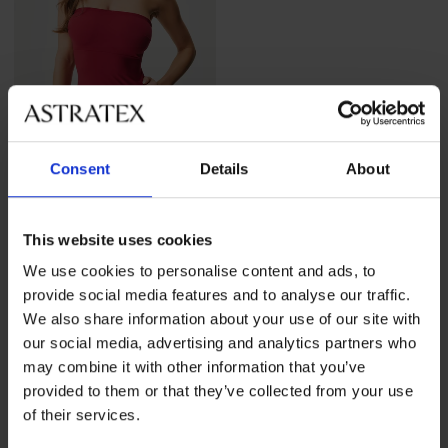
-30%
Consent
Details
About
4,7
Top DIVA by IVA Bandeau
This website uses cookies
Zľava
Pôvodná cena
26,59 €
37,99 €
We use cookies to personalise content and ads, to
provide social media features and to analyse our traffic.
We also share information about your use of our site with
our social media, advertising and analytics partners who
may combine it with other information that you’ve
provided to them or that they’ve collected from your use
of their services.