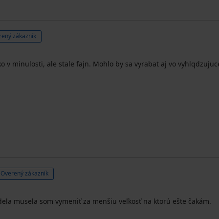
rený zákazník
v minulosti, ale stale fajn. Mohlo by sa vyrabat aj vo vyhlqdzujucej
Overený zákazník
sedela musela som vymeniť za menšiu veľkosť na ktorú ešte čakám.