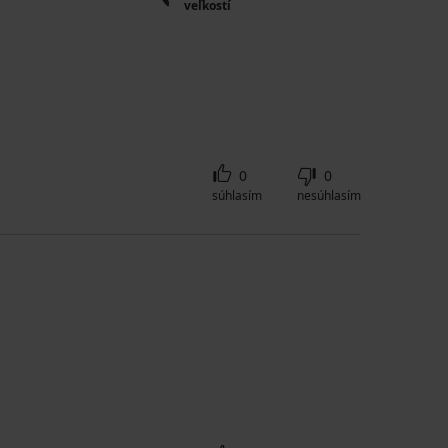
veľkostí
0
0
súhlasím
nesúhlasím