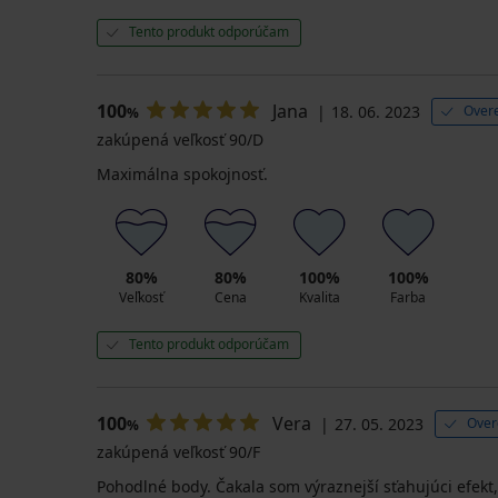
Tento produkt odporúčam
100
Jana
18. 06. 2023
Overe
%
zakúpená veľkosť 90/D
Maximálna spokojnosť.
80%
80%
100%
100%
Veľkosť
Cena
Kvalita
Farba
Tento produkt odporúčam
100
Vera
27. 05. 2023
Over
%
zakúpená veľkosť 90/F
Pohodlné body. Čakala som výraznejší sťahujúci efekt,