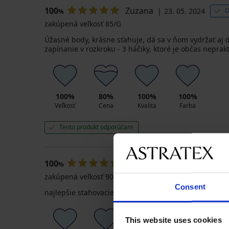
100
Zuzana
23. 05. 2024
O
%
zakúpená veľkosť 85/G
Úžasné body, krásne sťahuje, dá sa v ňom vydržať aj 
zapínanie v rozkroku - 3 háčiky, ktoré je občas neprakt
100%
80%
100%
100%
Veľkosť
Cena
Kvalita
Farba
Tento produkt odporúčam
100
Gabriela
25. 03. 2024
%
zakúpená veľkosť 90/E
Consent
najlepšie stahovacie body, zakúpené už piate
This website uses cookies