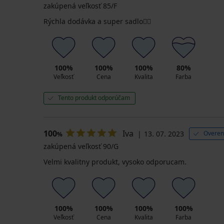
zakúpená veľkosť 85/F
Rýchla dodávka a super sadlo👍🏻
100%
100%
100%
80%
Veľkosť
Cena
Kvalita
Farba
Tento produkt odporúčam
100
Iva
13. 07. 2023
Overen
%
zakúpená veľkosť 90/G
Velmi kvalitny produkt, vysoko odporucam.
100%
100%
100%
100%
Veľkosť
Cena
Kvalita
Farba