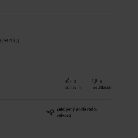
 verzii ;)
0
0
súhlasím
nesúhlasím
Zakúpený podľa radcu
veľkostí