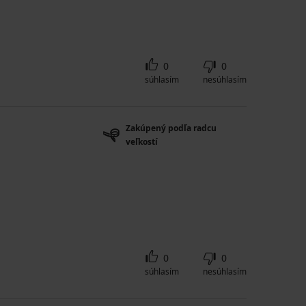
0
0
súhlasím
nesúhlasím
Zakúpený podľa radcu
veľkostí
0
0
súhlasím
nesúhlasím