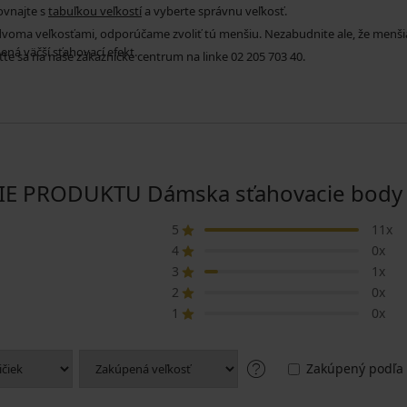
ovnajte s
tabuľkou veľkostí
a vyberte správnu veľkosť.
 dvoma veľkosťami, odporúčame zvoliť tú menšiu. Nezabudnite ale, že menši
ená väčší sťahovací efekt.
áťte sa na naše zákaznícke centrum na linke 02 205 703 40.
 PRODUKTU Dámska sťahovacie body 
5
11x
4
0x
3
1x
2
0x
1
0x
Zakúpený podľa 