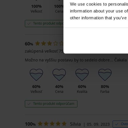
We use cookies to personalis
100%
100%
100%
100%
information about your use of
Veľkosť
Cena
Kvalita
Farba
other information that you’ve
Tento produkt odporúčam
60
Galina
26. 01. 2024
Ove
%
zakúpená veľkosť 75/F
Možno na vyššiu postavu by to sedelo dobre... Čakala 
60%
40%
60%
80%
Veľkosť
Cena
Kvalita
Farba
Tento produkt odporúčam
100
Silvia
05. 09. 2023
Over
%