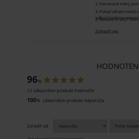
2. Namerané miery por
3. Pokiaľ váhate medzi
veľkosť bielizne neznam
4. Neviete si rady? Obr
Zobraziť viac
HODNOTENIE
96
%
12 zákazníkov produkt hodnotilo
100
%
zákazníkov produkt odporúča
Zoradiť od