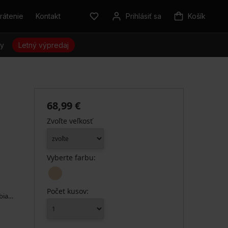
rátenie
Kontakt
Prihlásiť sa
Košík
sy
Letný výpredaj
68,99 €
Zvoľte veľkosť
Vyberte farbu:
Počet kusov:
bia