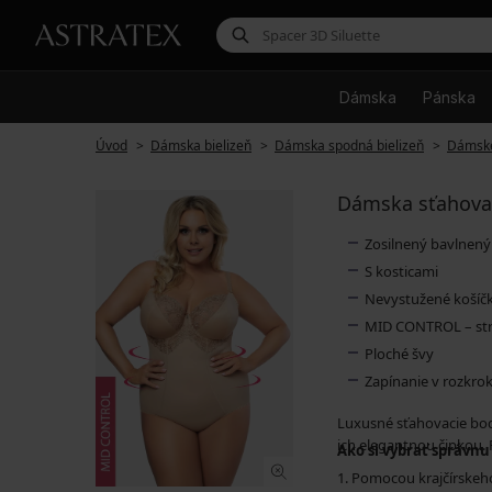
Dámska
Pánska
Úvod
Dámska bielizeň
Dámska spodná bielizeň
Dámsk
Dámska sťahovac
Zosilnený bavlnený
S kosticami
Nevystužené košíč
MID CONTROL – str
Ploché švy
Zapínanie v rozkro
Luxusné sťahovacie body
ich elegantnou čipkou. 
Ako si vybrať správnu
1. Pomocou krajčírskeho