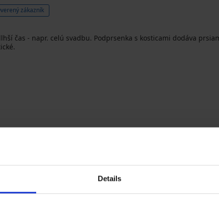
verený zákazník
dlhší čas - napr. celú svadbu. Podprsenka s kosticami dodáva prsi
ické.
Overený zákazník
Details