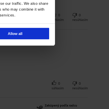
se our traffic. We also share
ers who may combine it with
0
0
 services.
súhlasím
nesúhlasím
Allow all
0
0
súhlasím
nesúhlasím
Zakúpený podľa radcu