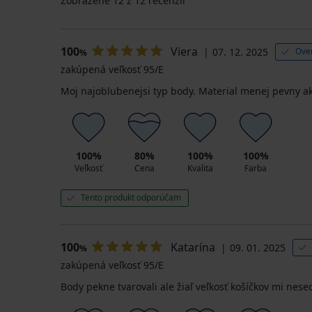
Zobrazené
12
z 12 recenzií
100
Viera
07. 12. 2025
Ove
%
zakúpená veľkosť 95/E
Moj najoblubenejsi typ body. Material menej pevny ako 
100%
80%
100%
100%
Veľkosť
Cena
Kvalita
Farba
Tento produkt odporúčam
100
Katarína
09. 01. 2025
%
zakúpená veľkosť 95/E
Body pekne tvarovali ale žiaľ veľkosť košíčkov mi ne