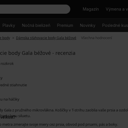
Hľadať
Magazín
Výmena a v
Plavky
Nočná bielizeň
Premium
Novinky
Posledné ku
e body
Dámska sťahovacie body Gala béžové
Všechna hodnocení
ie body Gala béžové - recenzia
 rozkrok
ky
edné stiahnutie
ku na háčiky
 Gala z pružného mikrovlákna. Košíčky v T-strihu zaoblia vaše prsia a ozdo
Pre krásnu siluetu.
 veľkosť?
 metra zmerajte svoje miery cez prsia, obvod pod prsami, pás a boky.