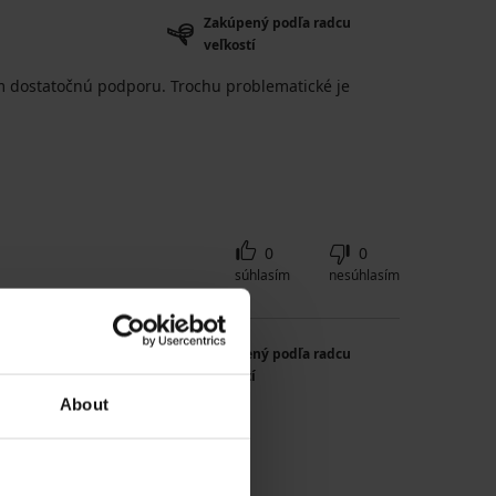
Zakúpený podľa radcu
veľkostí
am dostatočnú podporu. Trochu problematické je
0
0
súhlasím
nesúhlasím
Zakúpený podľa radcu
veľkostí
About