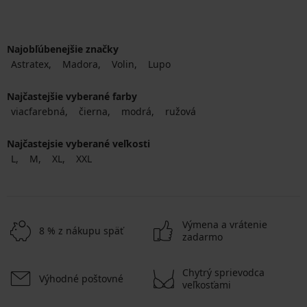
Najobľúbenejšie značky
Astratex
Madora
Volin
Lupo
Najčastejšie vyberané farby
viacfarebná
čierna
modrá
ružová
Najčastejsie vyberané veľkosti
L
M
XL
XXL
Výmena a vrátenie
8 % z nákupu späť
zadarmo
Chytrý sprievodca
Výhodné poštovné
veľkosťami