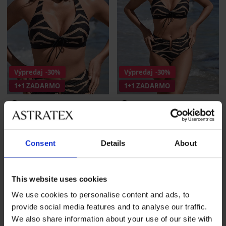
Výpredaj
-30%
Výpredaj
-30%
1+1 ZADARMO
1+1 ZADARMO
PREMIUM
PREMIUM
Horný diel plaviek David
Dvojdielne plavky David
Consent
Details
About
Exilia
Exilia
Zľava
Pôvodná cena
Zľava
Pôvodná cena
54,59 €
77,99 €
82,58 €
117,98 €
This website uses cookies
LIMITED
We use cookies to personalise content and ads, to
provide social media features and to analyse our traffic.
We also share information about your use of our site with