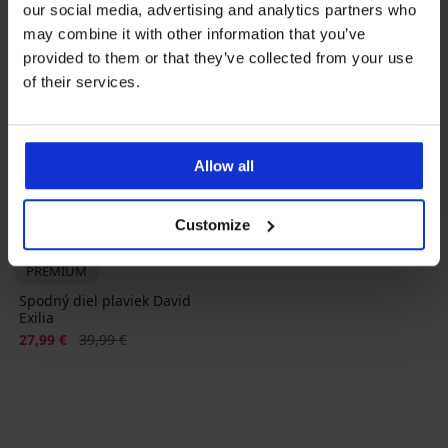
our social media, advertising and analytics partners who
may combine it with other information that you’ve
provided to them or that they’ve collected from your use
of their services.
Allow all
Výpredaj
-30%
1+1 ZADARMO
Customize
PREMIUM
Spodný diel plaviek David
Exilia
Zľava
Pôvodná cena
27,99 €
39,99 €