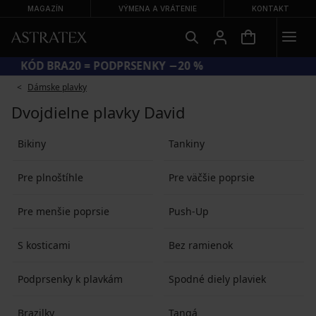
MAGAZÍN
VÝMENA A VRÁTENIE
KONTAKT
KÓD BRA20 = PODPRSENKY −20 %
Dámske plavky
Dvojdielne plavky David
Bikiny
Tankiny
Pre plnoštíhle
Pre väčšie poprsie
Pre menšie poprsie
Push-Up
S kosticami
Bez ramienok
Podprsenky k plavkám
Spodné diely plaviek
Brazilky
Tangá