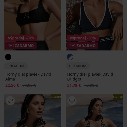
Výpredaj
-70%
Výpredaj
-30%
1+1 ZADARMO
1+1 ZADARMO
PREMIUM
PREMIUM
Horný diel plaviek David
Horný diel plaviek David
Alma
Bridget
Zľava
Pôvodná cena
Zľava
Pôvodná cena
22,50 €
74,99 €
51,79 €
73,99 €
LIMITED
LIMITED