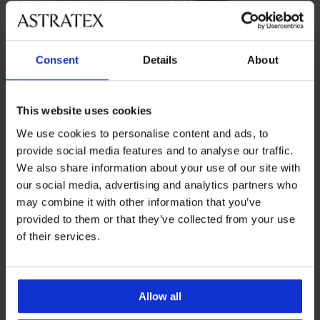
Consent
Details
About
This website uses cookies
We use cookies to personalise content and ads, to
provide social media features and to analyse our traffic.
We also share information about your use of our site with
our social media, advertising and analytics partners who
-20 % GET20
-20 % GET20
may combine it with other information that you’ve
4,6
4,8
provided to them or that they’ve collected from your use
of their services.
Športová podprsenka Roxy
Športová podprsenka Roxy
biela
čierna
39,99 €
39,99 €
31,99 €
kód
GET20
31,99 €
kód
GET20
Allow all