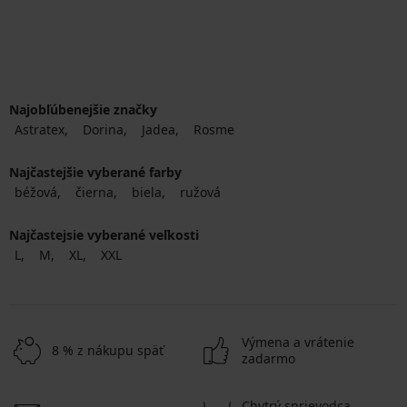
Najobľúbenejšie značky
Astratex
Dorina
Jadea
Rosme
Najčastejšie vyberané farby
béžová
čierna
biela
ružová
Najčastejsie vyberané veľkosti
L
M
XL
XXL
Výmena a vrátenie
8 % z nákupu späť
zadarmo
Chytrý sprievodca