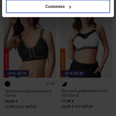
Customize
-20 % GET20
-20 % GET20
4,8
Športová podprsenka Katie
Športová podprsenka Mary
vystužená
čierna
41,99 €
39,99 €
33,59 €
kód
GET20
31,99 €
kód
GET20