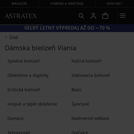
MAGAZÍN
VÝMENA A VRÁTENIE
KONTAKT
VEĽKÝ LETNÝ VÝPREDAJ AŽ DO −70 %
Úvod
Dámska bielizeň Viania
Spodná bielizeň
Nočná bielizeň
Oblečenie a doplnky
Sťahovacia bielizeň
Erotická bielizeň
Basic
Hrejivé a teplé oblečenie
Športové
Domáce
Nadmerné veľkosti
Tehotenské
Dojčiace