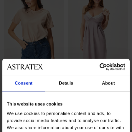
-30%
Consent
Details
About
Dojčiace tričko Stela
Dojčiaca nočná košieľka
Amora krátka
Zľava
Pôvodná cena
34,99 €
49,99 €
72,99 €
This website uses cookies
We use cookies to personalise content and ads, to
provide social media features and to analyse our traffic.
We also share information about your use of our site with