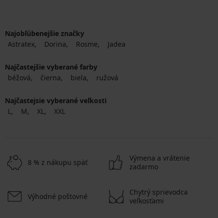
Najobľúbenejšie značky
Astratex
Dorina
Rosme
Jadea
Najčastejšie vyberané farby
béžová
čierna
biela
ružová
Najčastejsie vyberané veľkosti
L
M
XL
XXL
Výmena a vrátenie
8 % z nákupu späť
zadarmo
Chytrý sprievodca
Výhodné poštovné
veľkosťami