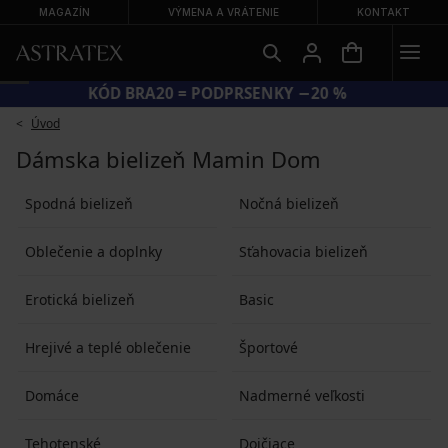
MAGAZÍN
VÝMENA A VRÁTENIE
KONTAKT
KÓD BRA20 = PODPRSENKY −20 %
Úvod
Dámska bielizeň Mamin Dom
Spodná bielizeň
Nočná bielizeň
Oblečenie a doplnky
Sťahovacia bielizeň
Erotická bielizeň
Basic
Hrejivé a teplé oblečenie
Športové
Domáce
Nadmerné veľkosti
Tehotenské
Dojčiace