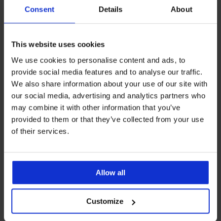
Consent
Details
About
This website uses cookies
We use cookies to personalise content and ads, to
provide social media features and to analyse our traffic.
We also share information about your use of our site with
our social media, advertising and analytics partners who
may combine it with other information that you’ve
provided to them or that they’ve collected from your use
Výpredaj
-40%
2+1 ZADARMO
of their services.
4,8
Legíny Darlene tehotenské
Pančuchové nohavice PLUS
SIZE Positive Micro 70 DE...
Zľava
Pôvodná cena
18,59 €
30,99 €
Allow all
17,99 €
akcia
2+1 ZADARMO
Customize