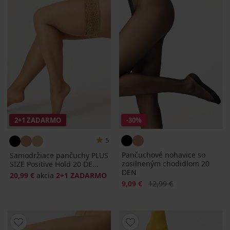
2+1 ZADARMO
-30%
5
Pančuchové nohavice so
Samodržiace pančuchy PLUS
zosilneným chodidlom 20
SIZE Positive Hold 20 DE...
DEN
20,99 €
akcia
2+1 ZADARMO
Zľava
Pôvodná cena
9,09 €
12,99 €