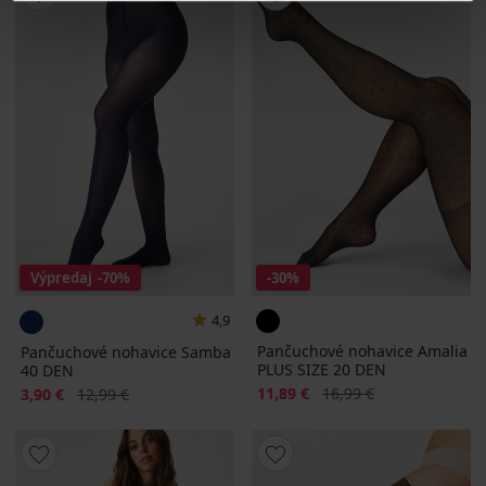
Výpredaj
-70%
-30%
4,9
Pančuchové nohavice Amalia
Pančuchové nohavice Samba
PLUS SIZE 20 DEN
40 DEN
Zľava
Pôvodná cena
Zľava
Pôvodná cena
11,89 €
16,99 €
3,90 €
12,99 €