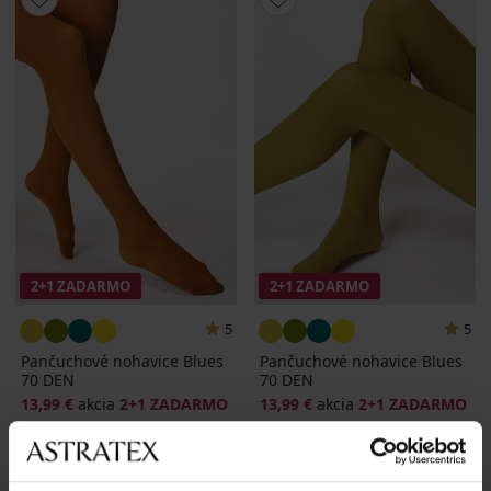
2+1 ZADARMO
2+1 ZADARMO
5
5
Pančuchové nohavice Blues
Pančuchové nohavice Blues
70 DEN
70 DEN
13,99 €
akcia
2+1 ZADARMO
13,99 €
akcia
2+1 ZADARMO