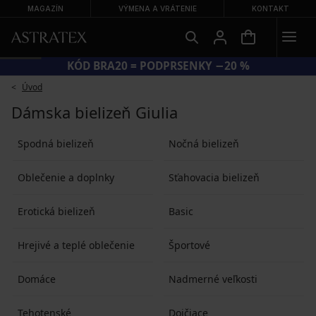
MAGAZÍN
VÝMENA A VRÁTENIE
KONTAKT
KÓD BRA20 = PODPRSENKY −20 %
Úvod
Dámska bielizeň Giulia
Spodná bielizeň
Nočná bielizeň
Oblečenie a doplnky
Sťahovacia bielizeň
Erotická bielizeň
Basic
Hrejivé a teplé oblečenie
Športové
Domáce
Nadmerné veľkosti
Tehotenské
Dojčiace