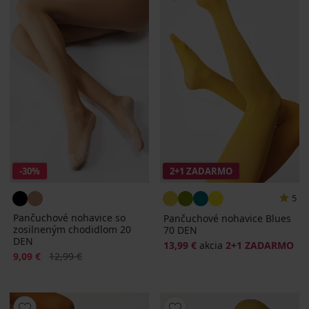
-30%
2+1 ZADARMO
5
Pančuchové nohavice so
Pančuchové nohavice Blues
zosilneným chodidlom 20
70 DEN
DEN
13,99 €
akcia
2+1 ZADARMO
Zľava
Pôvodná cena
9,09 €
12,99 €