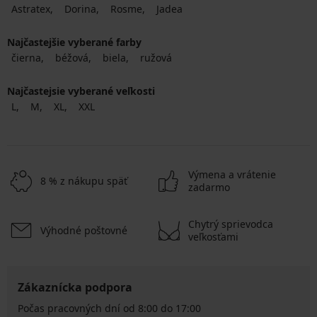
Astratex
Dorina
Rosme
Jadea
Najčastejšie vyberané farby
čierna
béžová
biela
ružová
Najčastejsie vyberané veľkosti
L
M
XL
XXL
Výmena a vrátenie
8 % z nákupu späť
zadarmo
Chytrý sprievodca
Výhodné poštovné
veľkosťami
Zákaznícka podpora
Počas pracovných dní od 8:00 do 17:00