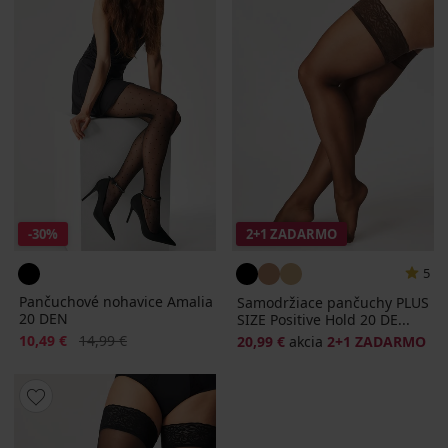
-30%
2+1 ZADARMO
5
Pančuchové nohavice Amalia
Samodržiace pančuchy PLUS
20 DEN
SIZE Positive Hold 20 DE...
Zľava
Pôvodná cena
10,49 €
14,99 €
20,99 €
akcia
2+1 ZADARMO