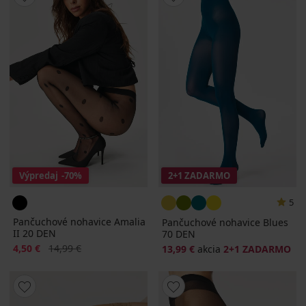
Výpredaj
-70%
2+1 ZADARMO
5
Pančuchové nohavice Amalia
Pančuchové nohavice Blues
II 20 DEN
70 DEN
Zľava
Pôvodná cena
4,50 €
14,99 €
13,99 €
akcia
2+1 ZADARMO