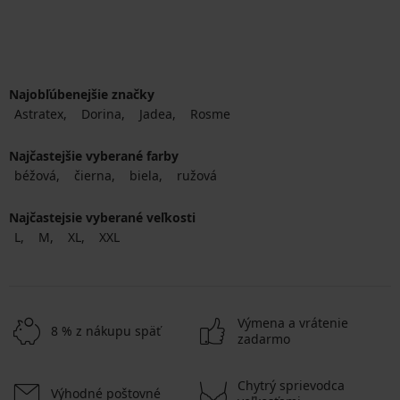
Najobľúbenejšie značky
Astratex
Dorina
Jadea
Rosme
Najčastejšie vyberané farby
béžová
čierna
biela
ružová
Najčastejsie vyberané veľkosti
L
M
XL
XXL
Výmena a vrátenie
8 % z nákupu späť
zadarmo
Chytrý sprievodca
Výhodné poštovné