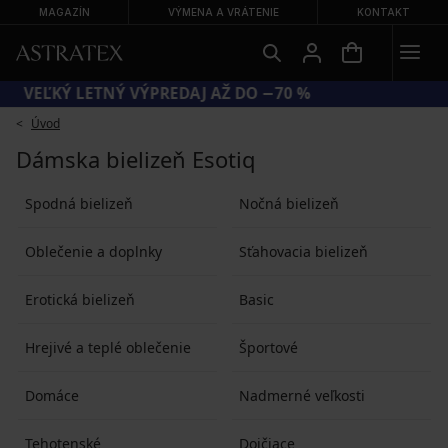
MAGAZÍN
VÝMENA A VRÁTENIE
KONTAKT
VEĽKÝ LETNÝ VÝPREDAJ AŽ DO −70 %
Úvod
Dámska bielizeň Esotiq
Spodná bielizeň
Nočná bielizeň
Oblečenie a doplnky
Sťahovacia bielizeň
Erotická bielizeň
Basic
Hrejivé a teplé oblečenie
Športové
Domáce
Nadmerné veľkosti
Tehotenské
Dojčiace