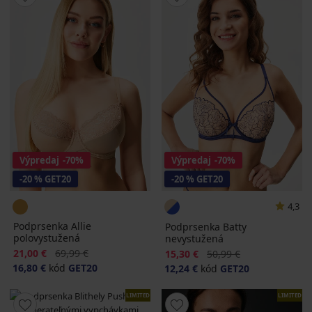
Výpredaj
-70%
Výpredaj
-70%
-20 % GET20
-20 % GET20
4,3
Podprsenka Allie
Podprsenka Batty
polovystužená
nevystužená
Zľava
Pôvodná cena
21,00 €
69,99 €
Zľava
Pôvodná cena
15,30 €
50,99 €
16,80 €
kód
GET20
12,24 €
kód
GET20
LIMITED
LIMITED