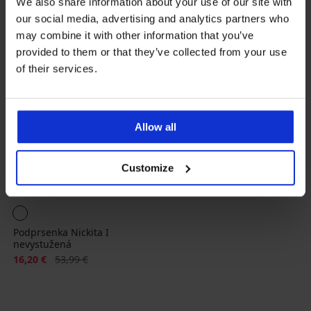
We also share information about your use of our site with
our social media, advertising and analytics partners who
may combine it with other information that you’ve
provided to them or that they’ve collected from your use
of their services.
Allow all
Customize
Výpredaj
-70%
Podprsenka Nickita I
nevystužená
Zľava
Pôvodná cena
16,20 €
53,99 €