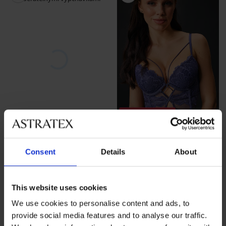
Výpredaj
-70%
Výpredaj
-70%
-20 % GET20
Consent
Details
About
Podprsenka Blithely Push-Up
Erotická podprsenka Bari
s vyberateľnými vypchá...
Push-Up
Zľava
Pôvodná cena
Zľava
Pôvodná cena
17,40 €
57,99 €
17,70 €
58,99 €
This website uses cookies
14,16 €
kód
GET20
We use cookies to personalise content and ads, to
provide social media features and to analyse our traffic.
LIMITED