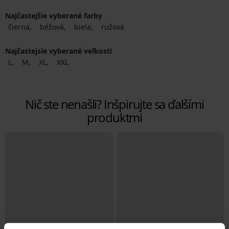
Najčastejšie vyberané farby
čierna
béžová
biela
ružová
Najčastejsie vyberané veľkosti
L
M
XL
XXL
Nič ste nenašli? Inšpirujte sa ďalšími
produktmi