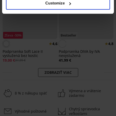
Customize
Zľava -50%
Bestseller
4,6
4,8
Podprsenka Soft Lace II
Podprsenka DIVA by IVA
vystužená bez kostíc
nevystužená
19,00 €
41,99 €
37,99 €
ZOBRAZIŤ VIAC
Výmena a vrátenie
8 % z nákupu späť
zadarmo
Chytrý sprievodca
Výhodné poštovné
veľkosťami