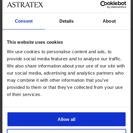
Consent
Details
About
Bestseller
-20% BRA20
This website uses cookies
4,9
4,9
We use cookies to personalise content and ads, to
Podprsenka Simplicity T-Shirt
Bra vystužená
provide social media features and to analyse our traffic.
Podprsenka Maia 4D Soft
20,99 €
Control Deluxe vystužená
We also share information about your use of our site with
41,99 €
our social media, advertising and analytics partners who
33,59 €
kód:
BRA20
may combine it with other information that you’ve
provided to them or that they’ve collected from your use
of their services.
Allow all