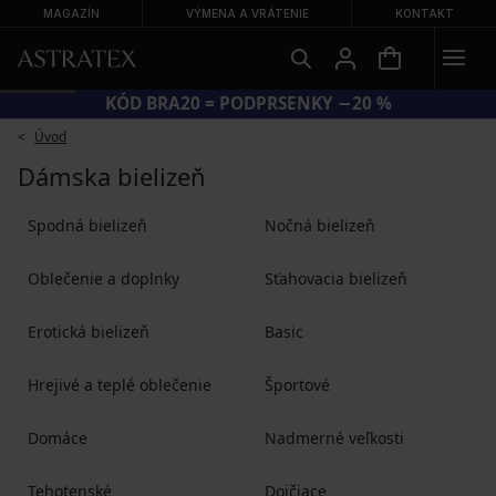
MAGAZÍN
VÝMENA A VRÁTENIE
KONTAKT
KÓD BRA20 = PODPRSENKY −20 %
Úvod
Dámska bielizeň
Spodná bielizeň
Nočná bielizeň
Oblečenie a doplnky
Sťahovacia bielizeň
Erotická bielizeň
Basic
Hrejivé a teplé oblečenie
Športové
Domáce
Nadmerné veľkosti
Tehotenské
Dojčiace