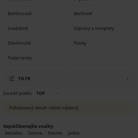
Bambusové
Bezšvové
Svadobné
Súpravy a komplety
Dievčenské
Plavky
Podprsenky
FILTR
Zoradiť podľa:
TOP
Požadovaný obsah nebol nájdený.
Najobľúbenejšie značky
Astratex
Dorina
Rosme
Jadea