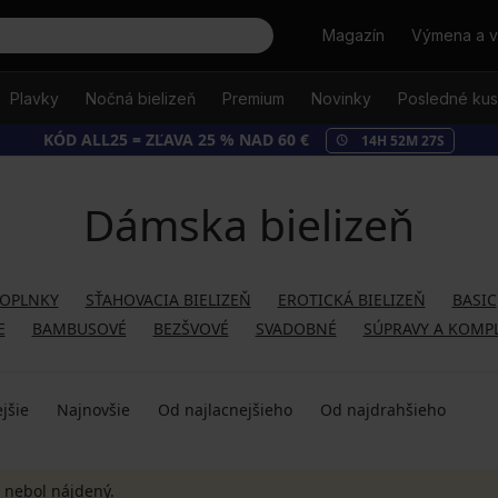
Hľadať
Magazín
Výmena a v
Plavky
Nočná bielizeň
Premium
Novinky
Posledné ku
KÓD ALL25 = ZĽAVA 25 % NAD 60 €
14
H
52
M
26
S
Dámska bielizeň
DOPLNKY
SŤAHOVACIA BIELIZEŇ
EROTICKÁ BIELIZEŇ
BASIC
E
BAMBUSOVÉ
BEZŠVOVÉ
SVADOBNÉ
SÚPRAVY A KOMP
jšie
Najnovšie
Od najlacnejšieho
Od najdrahšieho
 nebol nájdený.