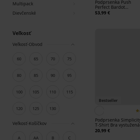
Podprsenka Push
Multipack
Perfect Bardot
vystužená
53,99 €
Dievčenské
Veľkosť
Veľkosť-Obvod
60
65
70
75
80
85
90
95
100
105
110
115
Bestseller
120
125
130
Podprsenka Simplicit
Veľkosť-Košíčkov
T-Shirt Bra vystužená
20,99 €
A
AA
B
C