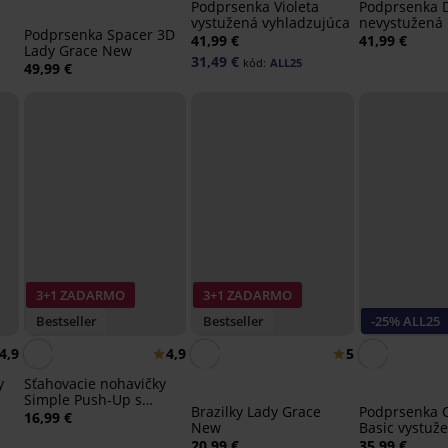
Podprsenka Violeta
Podprsenka D
vystužená vyhladzujúca
nevystužená
Podprsenka Spacer 3D
41,99 €
41,99 €
Lady Grace New
31,49 €
kód:
ALL25
49,99 €
3+1 ZADARMO
3+1 ZADARMO
Bestseller
Bestseller
-25% ALL25
4,9
4,9
5
y
Sťahovacie nohavičky
Simple Push-Up s
Brazilky Lady Grace
Podprsenka 
vysokým pásom
16,99 €
New
Basic vystuž
20,99 €
35,99 €