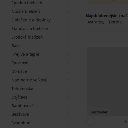
Spodná bielizeň
Nočná bielizeň
Najobľúbenejšie zna
Oblečenie a doplnky
Astratex
Dorina
Sťahovacia bielizeň
Erotická bielizeň
Basic
Hrejivé a teplé
Športové
Domáce
Nadmerné veľkosti
Tehotenské
Dojčiace
Bambusové
Bestseller
Bezšvové
Svadobné