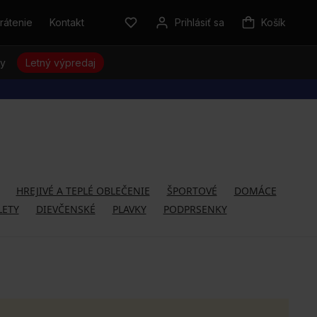
rátenie
Kontakt
Prihlásiť sa
Košík
sy
Letný výpredaj
HREJIVÉ A TEPLÉ OBLEČENIE
ŠPORTOVÉ
DOMÁCE
LETY
DIEVČENSKÉ
PLAVKY
PODPRSENKY