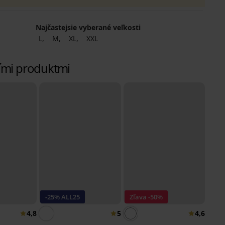
Najčastejsie vyberané veľkosti
L
M
XL
XXL
lšími produktmi
-25% ALL25
Zľava -50%
4,8
5
4,6