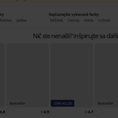
čky
Najčastejšie vyberané farby
Rosme
Jadea
béžová
čierna
biela
ružová
Nič ste nenašli? Inšpirujte sa ďa
Bestseller
-25% ALL25
Bestseller
4,8
4,9
4,7