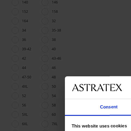
140
146
152
158
164
32
34
35-38
36
38
39-42
40
42
43-46
44
46
47-50
48
4XL
50
52
54
56
58
Consent
5XL
60
6XL
7XL
This website uses cookies