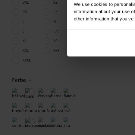
8XL
92
We use cookies to personalis
information about your use of
98
9XL
other information that you’ve
L
M
S
uni
XL
XS
XXL
XXS
XXXL
Farba