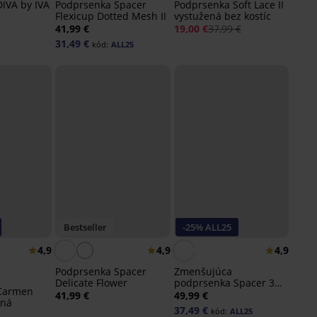
IVA by IVA
Podprsenka Spacer
Podprsenka Soft Lace II
Flexicup Dotted Mesh II
vystužená bez kostíc
41,99 €
19,00 €
37,99 €
31,49 €
kód:
ALL25
Bestseller
-25% ALL25
4,9
4,9
4,9
Podprsenka Spacer
Zmenšujúca
Delicate Flower
podprsenka Spacer 3D
Carmen
Gia Minimizer
41,99 €
49,99 €
ená
37,49 €
kód:
ALL25