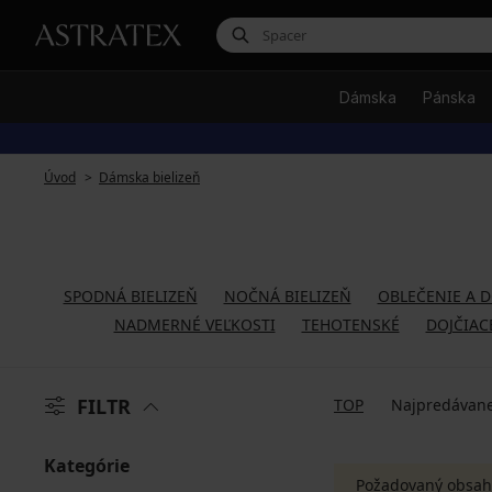
Dámska
Pánska
Úvod
Dámska bielizeň
SPODNÁ BIELIZEŇ
NOČNÁ BIELIZEŇ
OBLEČENIE A 
NADMERNÉ VEĽKOSTI
TEHOTENSKÉ
DOJČIAC
FILTR
TOP
Najpredávane
Kategórie
Požadovaný obsah