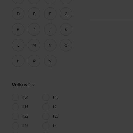
D
E
F
G
H
I
J
K
L
M
N
O
P
R
S
Veľkosť
104
110
116
12
122
128
134
14