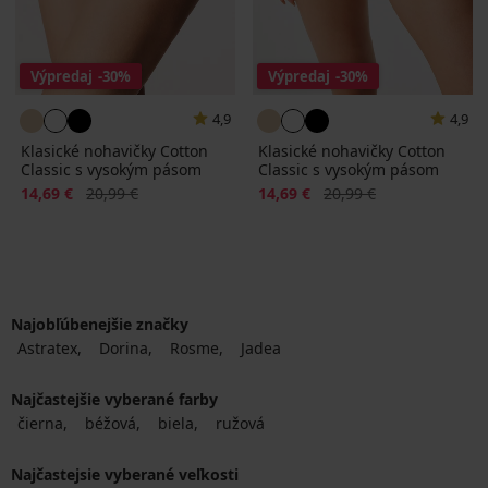
Výpredaj
-30%
Výpredaj
-30%
4,9
4,9
Klasické nohavičky Cotton
Klasické nohavičky Cotton
Classic s vysokým pásom
Classic s vysokým pásom
Zľava
Pôvodná cena
Zľava
Pôvodná cena
14,69 €
20,99 €
14,69 €
20,99 €
Najobľúbenejšie značky
Astratex
Dorina
Rosme
Jadea
Najčastejšie vyberané farby
čierna
béžová
biela
ružová
Najčastejsie vyberané veľkosti