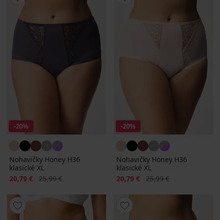
-20%
-20%
Nohavičky Honey H36
Nohavičky Honey H36
klasické XL
klasické XL
Zľava
Pôvodná cena
Zľava
Pôvodná cena
20,79 €
25,99 €
20,79 €
25,99 €