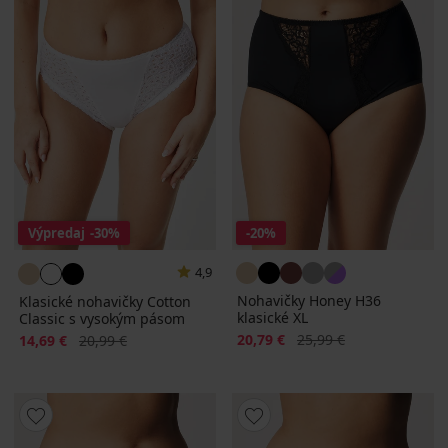
Výpredaj
-30%
-20%
4,9
Nohavičky Honey H36
Klasické nohavičky Cotton
klasické XL
Classic s vysokým pásom
Zľava
Pôvodná cena
Zľava
Pôvodná cena
20,79 €
25,99 €
14,69 €
20,99 €