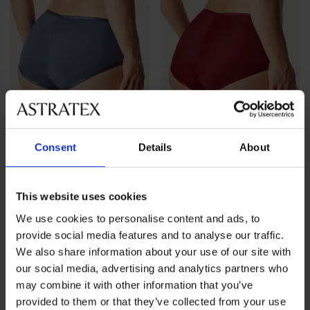
Consent
Details
About
3+1 ZADARMO
3+1 ZADARMO
This website uses cookies
Klasické nohavičky Today s
Klasické nohavičky Today s
vysokým pásom
vysokým pásom
We use cookies to personalise content and ads, to
19,99 €
akcia
3+1 ZADARMO
19,99 €
akcia
3+1 ZADARMO
provide social media features and to analyse our traffic.
We also share information about your use of our site with
our social media, advertising and analytics partners who
may combine it with other information that you’ve
provided to them or that they’ve collected from your use