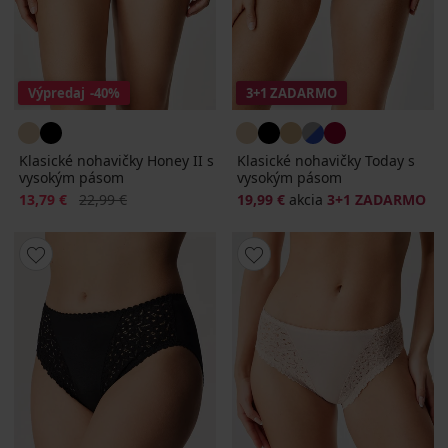
Výpredaj
-40%
3+1 ZADARMO
Klasické nohavičky Honey II s
Klasické nohavičky Today s
vysokým pásom
vysokým pásom
Zľava
Pôvodná cena
13,79 €
22,99 €
19,99 €
akcia
3+1 ZADARMO