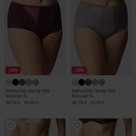
-20%
-20%
Nohavičky Honey H36
Nohavičky Honey H36
klasické XL
klasické XL
Zľava
Pôvodná cena
Zľava
Pôvodná cena
20,79 €
25,99 €
20,79 €
25,99 €