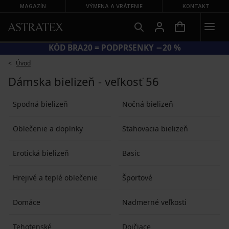
MAGAZÍN
VÝMENA A VRÁTENIE
KONTAKT
KÓD BRA20 = PODPRSENKY −20 %
Úvod
Dámska bielizeň - veľkosť 56
Spodná bielizeň
Nočná bielizeň
Oblečenie a doplnky
Sťahovacia bielizeň
Erotická bielizeň
Basic
Hrejivé a teplé oblečenie
Športové
Domáce
Nadmerné veľkosti
Tehotenské
Dojčiace