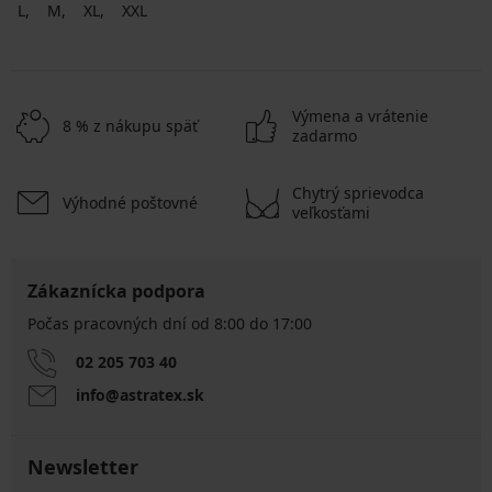
L
M
XL
XXL
Výmena a vrátenie
8 % z nákupu späť
zadarmo
Chytrý sprievodca
Výhodné poštovné
veľkosťami
Zákaznícka podpora
Počas pracovných dní od 8:00 do 17:00
02 205 703 40
info@astratex.sk
Newsletter