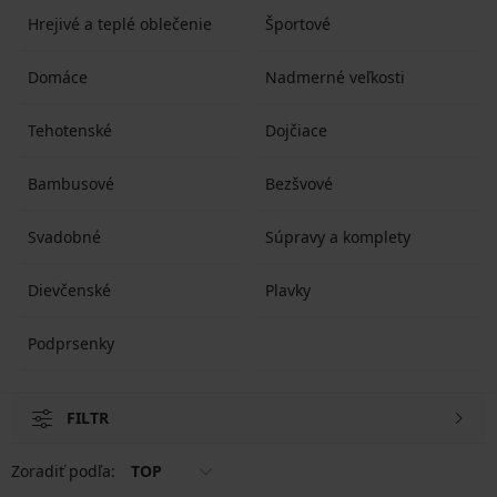
Hrejivé a teplé oblečenie
Športové
Domáce
Nadmerné veľkosti
Tehotenské
Dojčiace
Bambusové
Bezšvové
Svadobné
Súpravy a komplety
Dievčenské
Plavky
Podprsenky
FILTR
Zoradiť podľa:
TOP