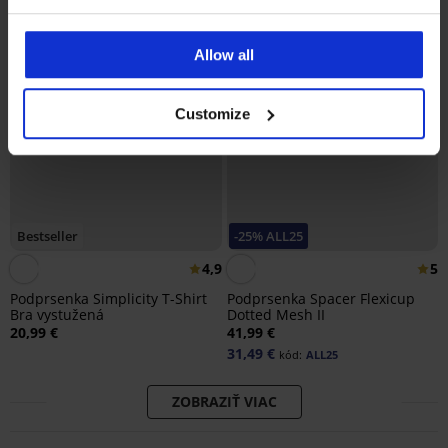
Allow all
Customize
Bestseller
-25% ALL25
4,9
5
Podprsenka Simplicity T-Shirt
Podprsenka Spacer Flexicup
Bra vystužená
Dotted Mesh II
20,99 €
41,99 €
31,49 €
kód:
ALL25
ZOBRAZIŤ VIAC