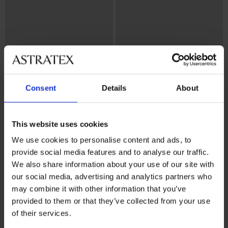
Consent
Details
About
Bestseller
-25% ALL25
This website uses cookies
4,9
4,7
We use cookies to personalise content and ads, to
Podprsenka Violeta vystužená
provide social media features and to analyse our traffic.
vyhladzujúca
We also share information about your use of our site with
Podprsenka Spacer 3D Lady
41,99 €
Grace New
our social media, advertising and analytics partners who
31,49 €
kód:
ALL25
49,99 €
may combine it with other information that you’ve
provided to them or that they’ve collected from your use
of their services.