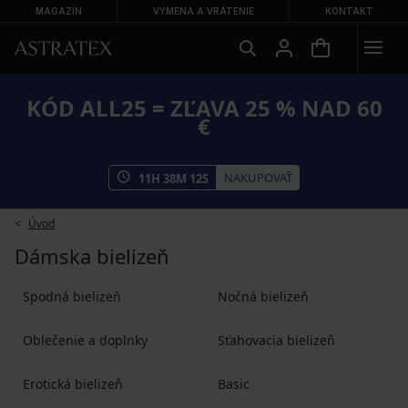
MAGAZÍN
VÝMENA A VRÁTENIE
KONTAKT
KÓD ALL25 = ZĽAVA 25 % NAD 60
€
NAKUPOVAŤ
11
H
38
M
11
S
Úvod
Dámska bielizeň
Spodná bielizeň
Nočná bielizeň
Oblečenie a doplnky
Sťahovacia bielizeň
Erotická bielizeň
Basic