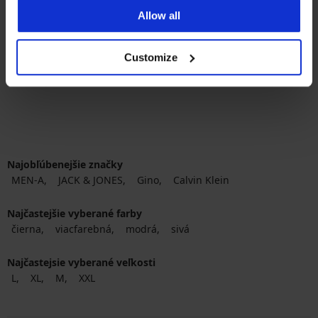
Bezšvové boxerky SilverPro
Allow all
Classic
16,99 €
Customize
Najobľúbenejšie značky
MEN-A
JACK & JONES
Gino
Calvin Klein
Najčastejšie vyberané farby
čierna
viacfarebná
modrá
sivá
Najčastejsie vyberané veľkosti
L
XL
M
XXL