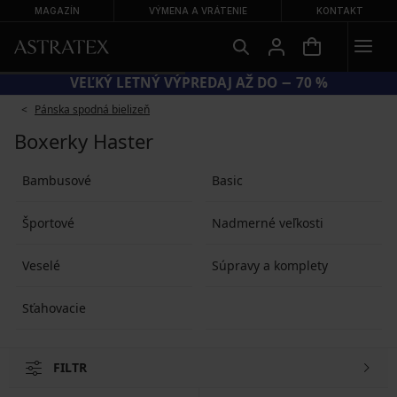
MAGAZÍN
VÝMENA A VRÁTENIE
KONTAKT
VEĽKÝ LETNÝ VÝPREDAJ AŽ DO − 70 %
Pánska spodná bielizeň
Boxerky Haster
Bambusové
Basic
Športové
Nadmerné veľkosti
Veselé
Súpravy a komplety
Sťahovacie
FILTR