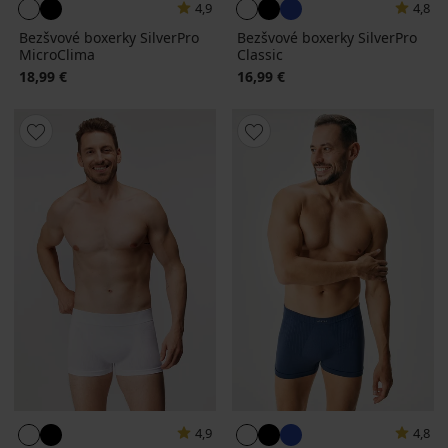
4,9
4,8
Bezšvové boxerky SilverPro
Bezšvové boxerky SilverPro
MicroClima
Classic
18,99 €
16,99 €
4,9
4,8