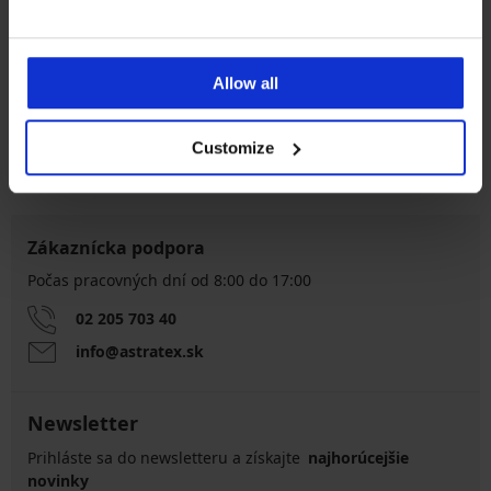
Výmena a vrátenie
8 % z nákupu späť
Allow all
zadarmo
Customize
Chytrý sprievodca
Výhodné poštovné
veľkosťami
Zákaznícka podpora
Počas pracovných dní od 8:00 do 17:00
02 205 703 40
info@astratex.sk
Newsletter
Prihláste sa do newsletteru a získajte
najhorúcejšie
novinky