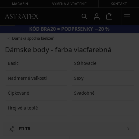
MAGAZÍN
VÝMENA A VRÁTENIE
KONTAKT
KÓD BRA20 = PODPRSENKY −20 %
Dámska spodná bielizeň
Dámske body - farba viacfarebná
Basic
Sťahovacie
Nadmerné veľkosti
Sexy
Čipkované
Svadobné
Hrejivé a teplé
FILTR