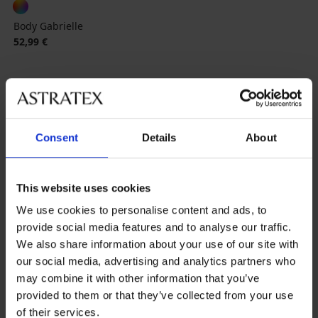
Body Gabrielle
52,99 €
Consent
Details
About
Najobľúbenejšie značky
This website uses cookies
Astratex
Dorina
Gorsenia
Ysabel Mora
We use cookies to personalise content and ads, to
provide social media features and to analyse our traffic.
Najčastejšie vyberané farby
We also share information about your use of our site with
béžová
čierna
biela
ružová
our social media, advertising and analytics partners who
may combine it with other information that you’ve
Najčastejsie vyberané veľkosti
provided to them or that they’ve collected from your use
L
M
XL
S
of their services.