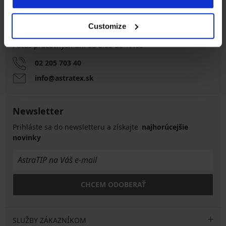
Customize
Zákaznícka podpora
Počas pracovných dní od 8:00 do 17:00
02 205 703 40
info@astratex.sk
Newsletter
Prihláste sa do newsletteru a získajte
najhorúcejšie
novinky
CHCEM ODOBERAŤ
SLUŽBY ZÁKAZNÍKOM