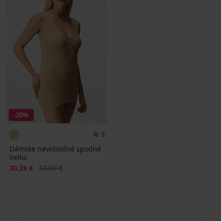
-20%
5
Dámske neviditeľné spodné
tielko
Zľava
Pôvodná cena
30,39 €
37,99 €