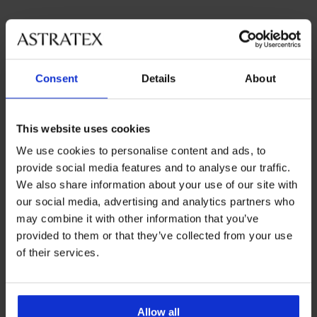
Najobľúbenejšie značky
Consent
Details
About
Astratex
Ysabel Mora
Bye Bra
Jadea
Najčastejšie vyberané farby
This website uses cookies
béžová
čierna
biela
modrá
We use cookies to personalise content and ads, to
Najčastejsie vyberané veľkosti
provide social media features and to analyse our traffic.
L
M
XL
XXL
We also share information about your use of our site with
our social media, advertising and analytics partners who
may combine it with other information that you’ve
provided to them or that they’ve collected from your use
Výmena a vrátenie
8 % z nákupu späť
of their services.
zadarmo
Chytrý sprievodca
Výhodné poštovné
veľkosťami
Allow all