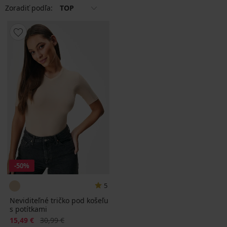
Zoradiť podľa:
TOP
-50%
5
Neviditeľné tričko pod košeľu
s potítkami
Zľava
Pôvodná cena
15,49 €
30,99 €