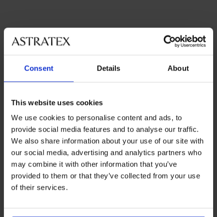
Consent
Details
About
Najobľúbenejšie značky
Astratex
Ysabel Mora
Jadea
Bye Bra
This website uses cookies
We use cookies to personalise content and ads, to
Najčastejšie vyberané farby
provide social media features and to analyse our traffic.
béžová
čierna
biela
modrá
We also share information about your use of our site with
our social media, advertising and analytics partners who
Najčastejsie vyberané veľkosti
may combine it with other information that you’ve
L
M
XL
XXL
provided to them or that they’ve collected from your use
of their services.
Výmena a vrátenie