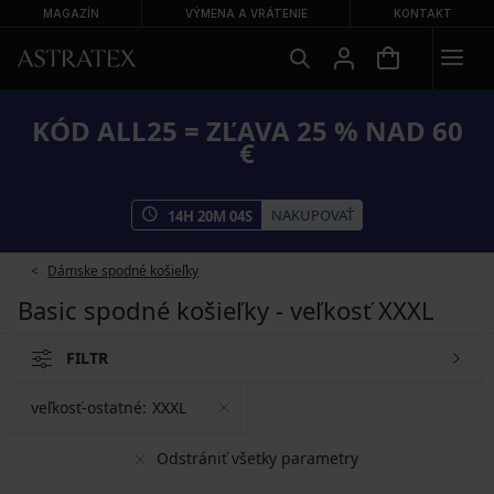
MAGAZÍN
VÝMENA A VRÁTENIE
KONTAKT
KÓD ALL25 = ZĽAVA 25 % NAD 60
€
NAKUPOVAŤ
14
H
20
M
04
S
Dámske spodné košieľky
Basic spodné košieľky - veľkosť XXXL
FILTR
veľkosť-ostatné:
XXXL
Odstrániť všetky parametry