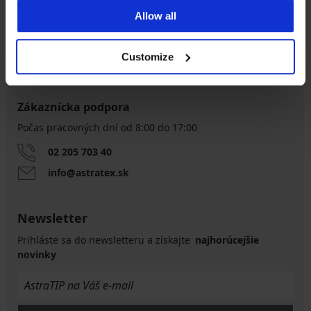
8 % z nákupu späť
zadarmo
Allow all
Chytrý sprievodca
Výhodné poštovné
veľkosťami
Customize
Zákaznícka podpora
Počas pracovných dní od 8:00 do 17:00
02 205 703 40
info@astratex.sk
Newsletter
Prihláste sa do newsletteru a získajte
najhorúcejšie
novinky