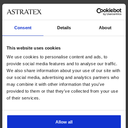
Najobľúbenejšie značky
Astratex
Ysabel Mora
Bye Bra
Jadea
Consent
Details
About
Najčastejšie vyberané farby
béžová
čierna
biela
modrá
This website uses cookies
We use cookies to personalise content and ads, to
Najčastejsie vyberané veľkosti
provide social media features and to analyse our traffic.
L
M
XL
XXL
We also share information about your use of our site with
our social media, advertising and analytics partners who
may combine it with other information that you’ve
provided to them or that they’ve collected from your use
Výmena a vrátenie
8 % z nákupu späť
zadarmo
of their services.
Chytrý sprievodca
Výhodné poštovné
veľkosťami
Allow all