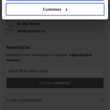
Zákaznícka podpora
Customize
Počas pracovných dní od 8:00 do 17:00
02 205 703 40
info@astratex.sk
Newsletter
Prihláste sa do newsletteru a získajte
najhorúcejšie
novinky
CHCEM ODOBERAŤ
SLUŽBY ZÁKAZNÍKOM