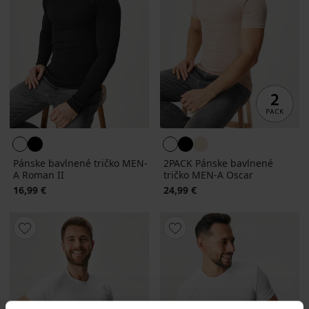
Pánske bavlnené tričko MEN-
2PACK Pánske bavlnené
A Roman II
tričko MEN-A Oscar
16,99 €
24,99 €