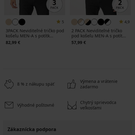
5
4,9
3PACK Neviditeľné tričko pod
2 PACK Neviditeľné tričko
košeľu MEN-A s potítk...
pod košeľu MEN-A s potít...
82,99 €
57,99 €
Výmena a vrátenie
8 % z nákupu späť
zadarmo
Chytrý sprievodca
Výhodné poštovné
veľkosťami
Zákaznícka podpora