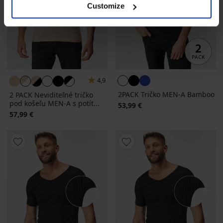
Customize
4,9
2PACK Tričko MEN-A Bamboo
2 PACK Neviditeľné tričko
pod košeľu MEN-A s potít...
53,99 €
57,99 €