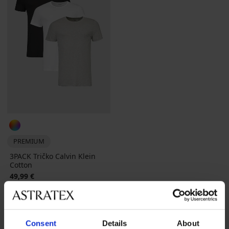
PREMIUM
3PACK Tričko Calvin Klein
Cotton
49,99 €
Consent
Details
About