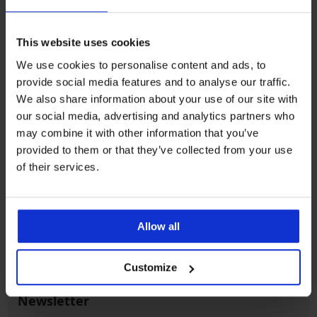
This website uses cookies
We use cookies to personalise content and ads, to
Výmena a vrátenie
8 % z nákupu späť
provide social media features and to analyse our traffic.
zadarmo
We also share information about your use of our site with
our social media, advertising and analytics partners who
Chytrý sprievodca
Výhodné poštovné
may combine it with other information that you’ve
veľkosťami
provided to them or that they’ve collected from your use
of their services.
Zákaznícka podpora
Počas pracovných dní od 8:00 do 17:00
Allow all
02 205 703 40
info@astratex.sk
Customize
Newsletter