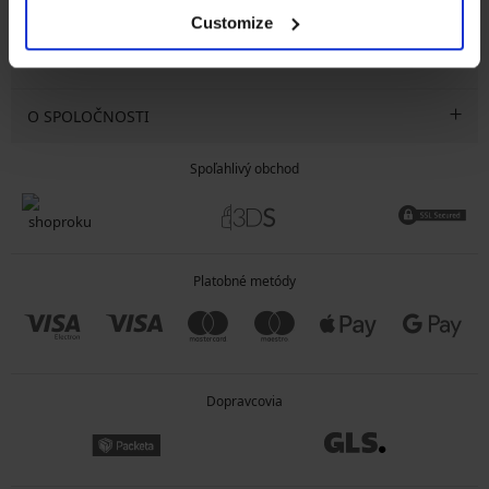
SLUŽBY ZÁKAZNÍKOM
Customize
VŠEOBECNÉ INFORMÁCIE
O SPOLOČNOSTI
Spoľahlivý obchod
Platobné metódy
Dopravcovia