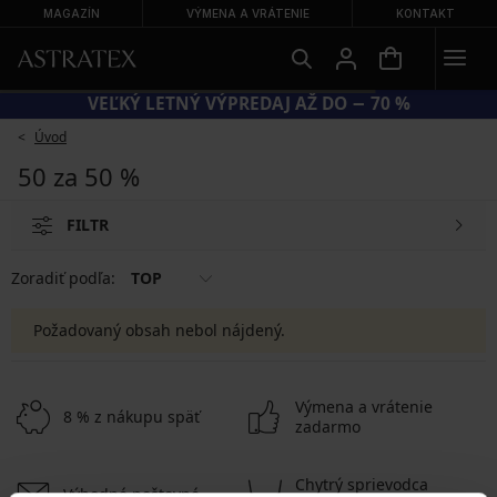
MAGAZÍN
VÝMENA A VRÁTENIE
KONTAKT
VEĽKÝ LETNÝ VÝPREDAJ AŽ DO − 70 %
Úvod
50 za 50 %
FILTR
Zoradiť podľa:
TOP
Požadovaný obsah nebol nájdený.
Výmena a vrátenie
8 % z nákupu späť
zadarmo
Chytrý sprievodca
Výhodné poštovné