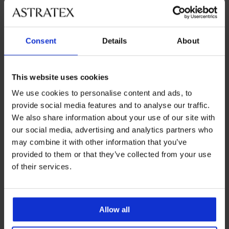
veľkosťami
Zákaznícka podpora
Consent
Details
About
Počas pracovných dní od 8:00 do 17:00
02 205 703 40
This website uses cookies
info@astratex.sk
We use cookies to personalise content and ads, to
provide social media features and to analyse our traffic.
We also share information about your use of our site with
Newsletter
our social media, advertising and analytics partners who
Prihláste sa do newsletteru a získajte
najhorúcejšie
may combine it with other information that you’ve
novinky
provided to them or that they’ve collected from your use
of their services.
CHCEM ODOBERAŤ
Allow all