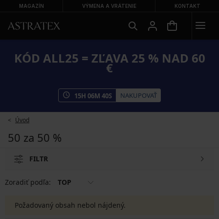
MAGAZÍN
VÝMENA A VRÁTENIE
KONTAKT
KÓD ALL25 = ZĽAVA 25 % NAD 60
€
NAKUPOVAŤ
15
H
06
M
40
S
Úvod
50 za 50 %
FILTR
Zoradiť podľa:
TOP
Požadovaný obsah nebol nájdený.