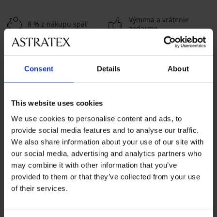
Výmena a vrátenie
8 % z nákupu späť
zadarmo
Chytrý sprievodca
Výhodné poštovné
veľkosťami
Consent
Details
About
Zákaznícka podpora
This website uses cookies
Počas pracovných dní od 8:00 do 17:00
We use cookies to personalise content and ads, to
02 205 703 40
provide social media features and to analyse our traffic.
We also share information about your use of our site with
info@astratex.sk
our social media, advertising and analytics partners who
may combine it with other information that you’ve
Newsletter
provided to them or that they’ve collected from your use
of their services.
Prihláste sa do newsletteru a získajte
najhorúcejšie
novinky