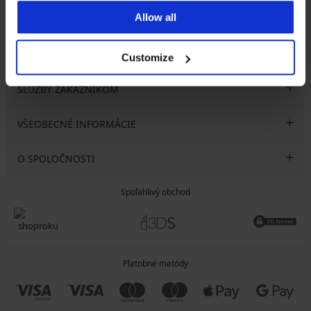
Allow all
CHCEM ODOBERAŤ
Customize
SLUŽBY ZÁKAZNÍKOM
VŠEOBECNÉ INFORMÁCIE
O SPOLOČNOSTI
Spoľahlivý obchod
Platobné metódy