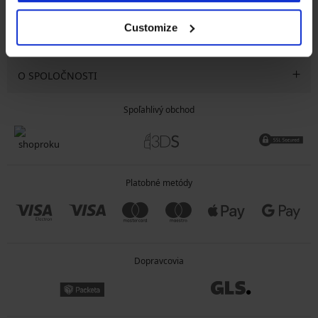
SLUŽBY ZÁKAZNÍKOM
Customize
VŠEOBECNÉ INFORMÁCIE
O SPOLOČNOSTI
Spoľahlivý obchod
Platobné metódy
Dopravcovia