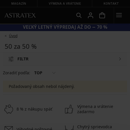
MAGAZÍN
VÝMENA A VRÁTENIE
KONTAKT
VEĽKÝ LETNÝ VÝPREDAJ AŽ DO − 70 %
Úvod
50 za 50 %
FILTR
Zoradiť podľa:
TOP
Požadovaný obsah nebol nájdený.
Výmena a vrátenie
8 % z nákupu späť
zadarmo
Chytrý sprievodca
Výhodné poštovné