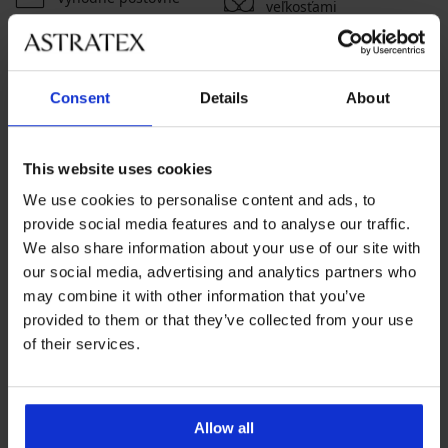
veľkosťami
Zákaznícka podpora
Consent
Details
About
Počas pracovných dní od 8:00 do 17:00
02 205 703 40
This website uses cookies
info@astratex.sk
We use cookies to personalise content and ads, to
provide social media features and to analyse our traffic.
Newsletter
We also share information about your use of our site with
Prihláste sa do newsletteru a získajte
najhorúcejšie
our social media, advertising and analytics partners who
novinky
may combine it with other information that you’ve
provided to them or that they’ve collected from your use
of their services.
CHCEM ODOBERAŤ
Allow all