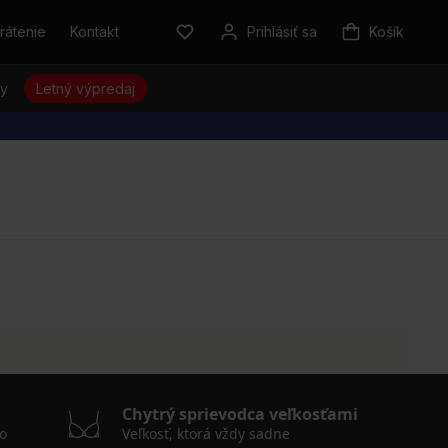
rátenie
Kontakt
Prihlásiť sa
Košík
sy
Letný výpredaj
Chytrý sprievodca veľkosťami
o
Veľkosť, ktorá vždy sadne