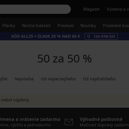
Hľadať
Magazín
Výmena a v
Plavky
Nočná bielizeň
Premium
Novinky
Posledné ku
KÓD ALL25 = ZĽAVA 25 % NAD 60 €
12
H
47
M
31
S
50 za 50 %
jšie
Najnovšie
Od najlacnejšieho
Od najdrahšieho
 nebol nájdený.
ýmena a vrátenie zadarmo
Výhodné poštovné
line, rýchlo a jednoducho
Možnosť dopravy zadarm