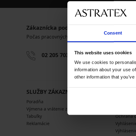
Zákaznícka podpora
Consent
Počas pracovných dní od 8:00 do 17:00
This website uses cookies
02 205 703 40
info@astra
We use cookies to personalis
information about your use of
other information that you’ve
SLUŽBY ZÁKAZNÍKOM
VŠEOBE
Poradňa
Doprava a
Výmena a vrátenie zadarmo
Obchodné
Tabuľky
Ochrana 
Reklamácie
Vyhláseni
Výhláseni