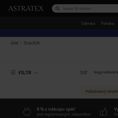
Dámska
Pánska
Úvod
50 za 50 %
FILTR
TOP
Najpredávane
Požadovaný obsah
8 % z nákupu späť
V
pre registrovaných zákazníkov
On