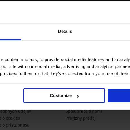
Newsletter
Details
Chcete sa dozvedieť o novink
novinky
akcie
tex.sk
e content and ads, to provide social media features and to analy
 our site with our social media, advertising and analytics partn
 provided to them or that they’ve collected from your use of their
CNÉ INFORMÁCIE
O SPOLOČNOSTI
Customize
 platba
O Astratex.sk
 podmienky
Kontakt
osobných údajov
Spolupráca s nami
e o cookies
Provízny predaj
e o prístupnosti