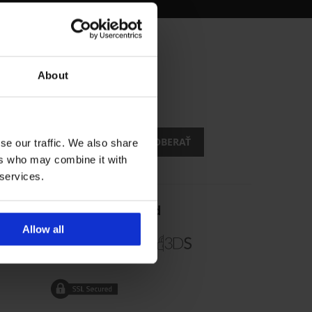
About
ách?
zľavy
CHCEM ODOBERAŤ
se our traffic. We also share
ers who may combine it with
 services.
Spoľahlivý obchod
Allow all