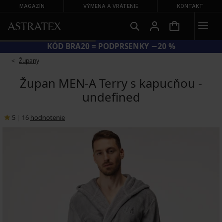
MAGAZÍN
VÝMENA A VRÁTENIE
KONTAKT
KÓD BRA20 = PODPRSENKY −20 %
Župany
Župan MEN-A Terry s kapucňou -
undefined
5
|
16
hodnotenie