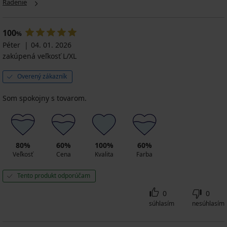
s
Radenie
s
€
21,60
kapucňou
kapucňou
€
49,99
45,99
53,99
€
53,99
€
100
€
%
€
Péter
04. 01. 2026
zakúpená veľkosť L/XL
Overený zákazník
Som spokojny s tovarom.
80%
60%
100%
60%
Veľkosť
Cena
Kvalita
Farba
Tento produkt odporúčam
0
0
súhlasím
nesúhlasím