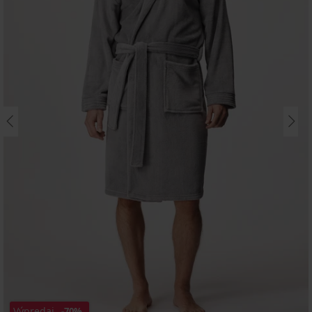
Výpredaj
-70%