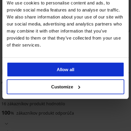
We use cookies to personalise content and ads, to
provide social media features and to analyse our traffic.
Zľava -30%
We also share information about your use of our site with
5
4,7
our social media, advertising and analytics partners who
Pánske bavlnené tričko MEN-A Roman
Pánske bav
may combine it with other information that you’ve
11,89 €
16,99 €
16,99 €
provided to them or that they’ve collected from your use
of their services.
HODNOTENIE PRODUKTU Župan MEN-
Allow all
A Terry s kapucňou
Customize
Výpredaj
Výpredaj
-60%
-60%
ITED
IMITED
LIMITED
100
%
5
16 zákazníkov produkt hodnotilo
Hrejivý
Pánsky
100
župan
hrejivý
%
zákazníkov produkt odporúča
Hrejivý
Hrejivý
Philip
župan
župan
župan
dlhý
Louie
William
Francis
dlhý
dlhý
20,00
dlhý