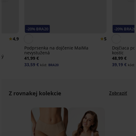
-20% BRA20
-20% BRA20
4,9
5
Podprsenka na dojčenie MaiMa
Dojčiaca po
nevystužená
kostíc
hý
41,99 €
48,99 €
33,59 €
39,19 €
kód:
BRA20
kód:
Z rovnakej kolekcie
Zobraziť