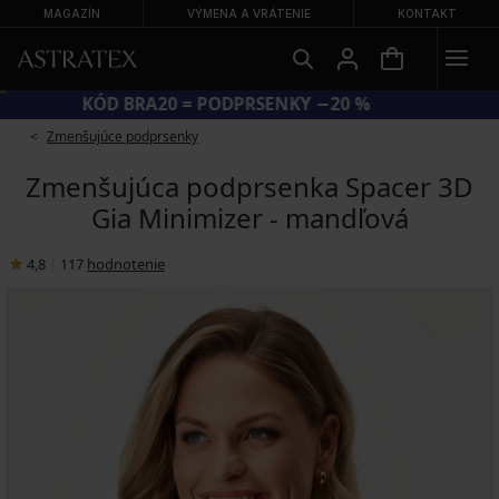
MAGAZÍN
VÝMENA A VRÁTENIE
KONTAKT
KÓD BRA20 = PODPRSENKY −20 %
Zmenšujúce podprsenky
Zmenšujúca podprsenka Spacer 3D
Gia Minimizer - mandľová
4,8
|
117
hodnotenie