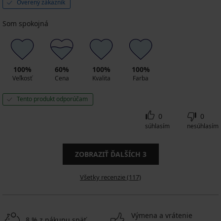
Overený zákazník
Som spokojná
100%
60%
100%
100%
Veľkosť
Cena
Kvalita
Farba
Tento produkt odporúčam
0
0
súhlasím
nesúhlasím
ZOBRAZIŤ ĎALŠÍCH
3
Všetky recenzie (117)
Výmena a vrátenie
8 % z nákupu späť