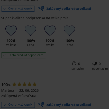
Overený zákazník
Zakúpený podľa radcu veľkostí
Super kvalitna podprsenka na velke prsia
100%
100%
100%
100%
Veľkosť
Cena
Kvalita
Farba
Tento produkt odporúčam
0
0
súhlasím
nesúhlasím
100
%
Martina
22. 06. 2026
zakúpená veľkosť 90/F
Overený zákazník
Zakúpený podľa radcu veľkostí