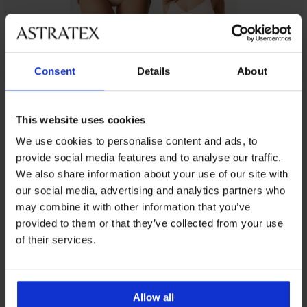
Consent
Details
About
Z rovnakej kolekcie
This website uses cookies
We use cookies to personalise content and ads, to
provide social media features and to analyse our traffic.
-40%
-20 % BRA20
-20 % BRA20
We also share information about your use of our site with
our social media, advertising and analytics partners who
4,8
4,8
4,8
4,8
4,8
may combine it with other information that you’ve
-20 % BRA20
provided to them or that they’ve collected from your use
5
of their services.
Podprsenka
BESTSELLER
Podprsenka
Rachel
Podprsenka
Podprsenka
BESTSELLER
Karesa
Podprsenka
I.
Angelia
Fit
vystužená
Triumph
vystužená
Podprsenka
New
vystužená
Shape
32,99
Simplicity
35,99
Allow all
25,19
32,99
Smart