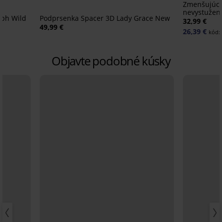
Zmenšujúca
nevystužen
ph Wild
Podprsenka Spacer 3D Lady Grace New
32,99 €
49,99 €
26,39 €
kód:
Objavte podobné kúsky