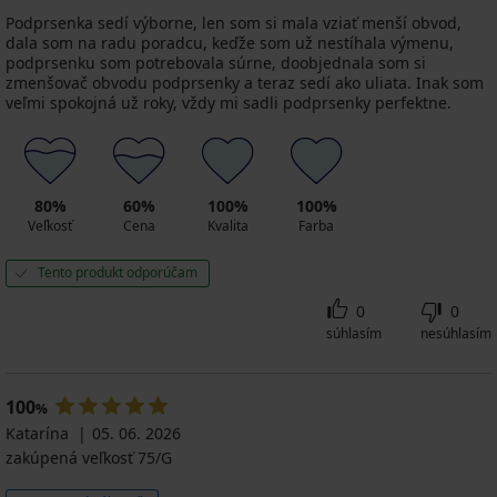
Podprsenka sedí výborne, len som si mala vziať menší obvod,
dala som na radu poradcu, keďže som už nestíhala výmenu,
podprsenku som potrebovala súrne, doobjednala som si
zmenšovač obvodu podprsenky a teraz sedí ako uliata. Inak som
veľmi spokojná už roky, vždy mi sadli podprsenky perfektne.
80%
60%
100%
100%
Veľkosť
Cena
Kvalita
Farba
Tento produkt odporúčam
0
0
súhlasím
nesúhlasím
100
%
Katarína
05. 06. 2026
zakúpená veľkosť 75/G