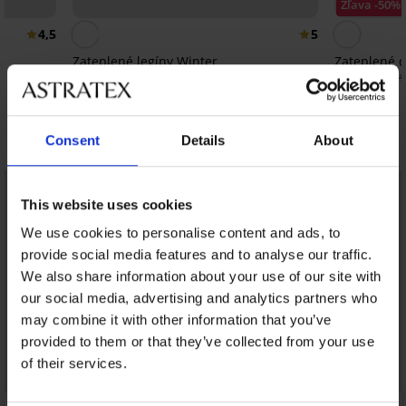
Zľava -50%
4,5
5
Zateplené legíny Winter
Zateplené d
24,99 €
25,00 €
49,99
Objavte podobné kúsky
Consent
Details
About
LIMITED
This website uses cookies
We use cookies to personalise content and ads, to
provide social media features and to analyse our traffic.
We also share information about your use of our site with
our social media, advertising and analytics partners who
may combine it with other information that you’ve
provided to them or that they’ve collected from your use
of their services.