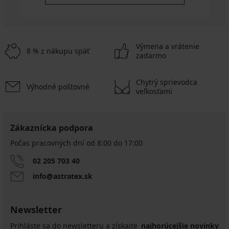
Výmena a vrátenie
8 % z nákupu späť
zadarmo
Chytrý sprievodca
Výhodné poštovné
veľkosťami
Zákaznícka podpora
Počas pracovných dní od 8:00 do 17:00
02 205 703 40
info@astratex.sk
Newsletter
Prihláste sa do newsletteru a získajte
najhorúcejšie novinky