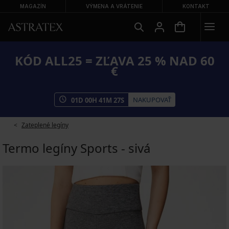
MAGAZÍN
VÝMENA A VRÁTENIE
KONTAKT
KÓD ALL25 = ZĽAVA 25 % NAD 60
€
NAKUPOVAŤ
01
D
00
H
41
M
27
S
Zateplené legíny
Termo legíny Sports - sivá