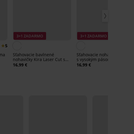
3+1 ZADARMO
3+1 ZADARMO
5
lma
Sťahovacie bavlnené
Sťahovacie nohavičky Seren
nohavičky Kira Laser Cut s
s vysokým pásom
vysokým pásom
16,99 €
16,99 €