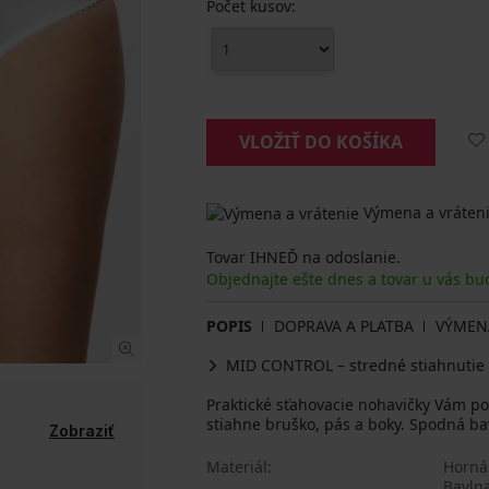
Počet kusov:
VLOŽIŤ DO KOŠÍKA
Výmena a vráteni
Tovar IHNEĎ na odoslanie.
Objednajte ešte dnes a tovar u vás bu
POPIS
DOPRAVA A PLATBA
VÝMEN
MID CONTROL – stredné stiahnutie
Praktické sťahovacie nohavičky Vám p
stiahne bruško, pás a boky. Spodná ba
Zobraziť
Materiál
Horná
Bavlna