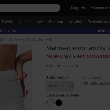
Hľadať
Magazín
Výmena a v
Plavky
Nočná bielizeň
Premium
Novinky
Posledné ku
O − 70 %
KÓD B
čky
Sťahovacie nohavičky Iga - biela
Sťahovacie nohavičky Ig
16,99 €
akcia
3+1 ZADARM
4,8
|
49
hodnotenie
Zvoľte veľkosť
Akú veľkosť?
Tabuľka veľk
Vyberte farbu:
biela