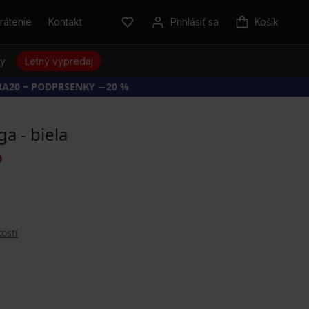
rátenie
Kontakt
Prihlásiť sa
Košík
sy
Letný výpredaj
RA20 = PODPRSENKY −20 %
a - biela
O
ostí