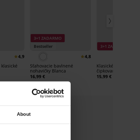
3+1 ZADARMO
Bestseller
3+1 ZADARMO
4,9
4,8
 klasické
Sťahovacie bavlnené
Klasické nohavičky P
nohavičky Blanca
čipkované
16,99 €
15,99 €
About