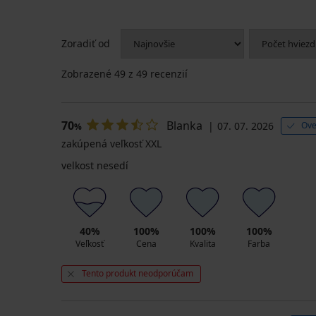
Zoradiť od
Zobrazené
49
z 49 recenzií
70
Blanka
07. 07. 2026
Ove
%
zakúpená veľkosť XXL
velkost nesedí
40%
100%
100%
100%
Veľkosť
Cena
Kvalita
Farba
Tento produkt neodporúčam