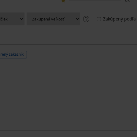
1
0x
Zakúpený podľa 
rený zákazník