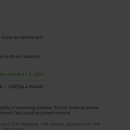
Pridať do obľúbených
e do 30 dní zadarmo
de v Utorok
11. 8.
2026
A
ÚDRŽBA A PRANIE
omôžu k vysnívanej postave. Pružný materiál jemne
vlnená časť zaručí príjemné nosenie.
 časť: 82% Polyamid, 18% Elastan, Spodná časť: 95%
, 5% Elastan