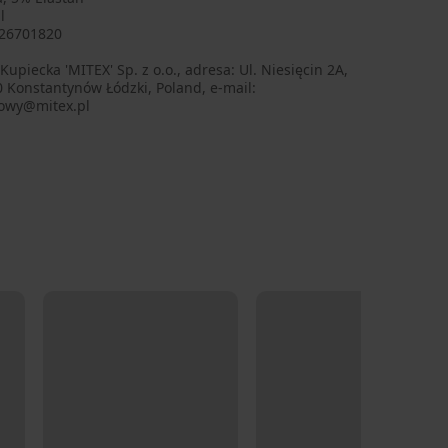
l
26701820
Kupiecka 'MITEX' Sp. z o.o., adresa: Ul. Niesięcin 2A,
 Konstantynów Łódzki, Poland, e-mail:
owy@mitex.pl