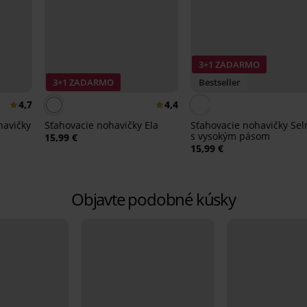
3+1 ZADARMO
3+1 ZADARMO
Bestseller
4,7
4,4
havičky
Sťahovacie nohavičky Ela
Sťahovacie nohavičky Se
s vysokým pásom
15,99 €
15,99 €
Objavte podobné kúsky