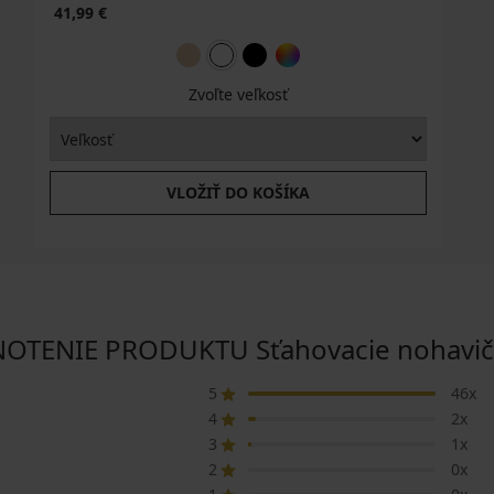
41,99 €
Zvoľte veľkosť
VLOŽIŤ DO KOŠÍKA
TENIE PRODUKTU Sťahovacie nohavič
5
46x
4
2x
3
1x
2
0x