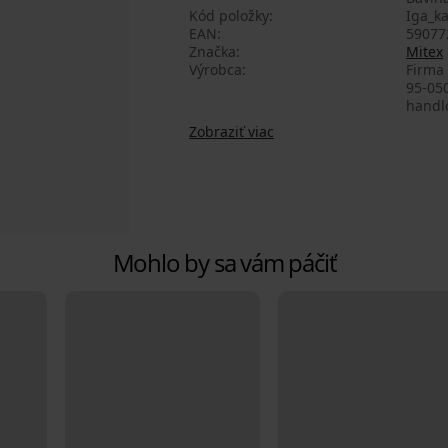
Kód položky
Iga_ka
EAN
59077
Značka
Mitex
Výrobca
Firma 
95-050
handl
Zobraziť viac
Mohlo by sa vám páčiť