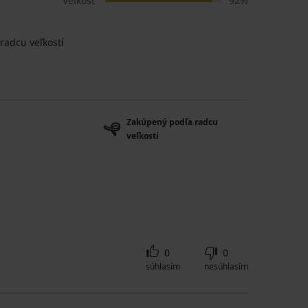
Veľkosť
92%
radcu veľkostí
Zakúpený podľa radcu
veľkostí
0
0
súhlasím
nesúhlasím